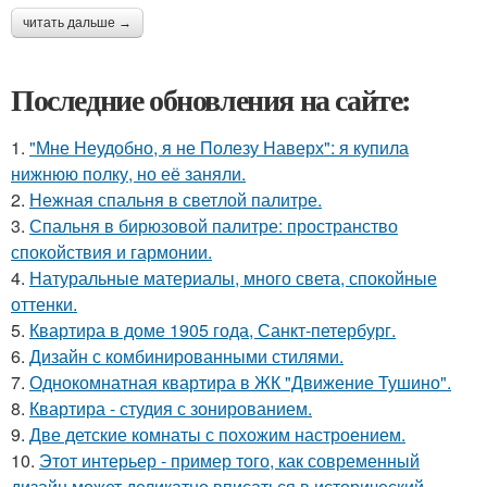
читать дальше →
Последние обновления на сайте:
1.
"Мне Неудобно, я не Полезу Наверх": я купила
нижнюю полку, но её заняли.
2.
Нежная спальня в светлой палитре.
3.
Спальня в бирюзовой палитре: пространство
спокойствия и гармонии.
4.
Натуральные материалы, много света, спокойные
оттенки.
5.
Квартира в доме 1905 года, Санкт-петербург.
6.
Дизайн с комбинированными стилями.
7.
Однокомнатная квартира в ЖК "Движение Тушино".
8.
Квартира - студия с зонированием.
9.
Две детские комнаты с похожим настроением.
10.
Этот интерьер - пример того, как современный
дизайн может деликатно вписаться в исторический