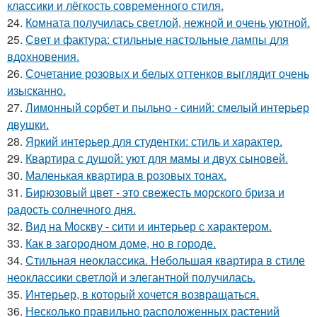
классики и лёгкость современного стиля.
24.
Комната получилась светлой, нежной и очень уютной.
25.
Свет и фактура: стильные настольные лампы для
вдохновения.
26.
Сочетание розовых и белых оттенков выглядит очень
изысканно.
27.
Лимонный сорбет и пыльно - синий: смелый интерьер
двушки.
28.
Яркий интерьер для студентки: стиль и характер.
29.
Квартира с душой: уют для мамы и двух сыновей.
30.
Маленькая квартира в розовых тонах.
31.
Бирюзовый цвет - это свежесть морского бриза и
радость солнечного дня.
32.
Вид на Москву - сити и интерьер с характером.
33.
Как в загородном доме, но в городе.
34.
Стильная неоклассика. Небольшая квартира в стиле
неоклассики светлой и элегантной получилась.
35.
Интерьер, в который хочется возвращаться.
36.
Несколько правильно расположенных растений