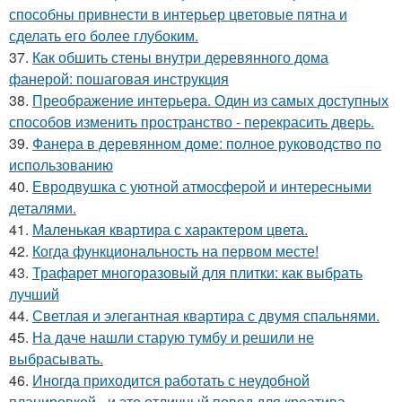
способны привнести в интерьер цветовые пятна и
сделать его более глубоким.
37.
Как обшить стены внутри деревянного дома
фанерой: пошаговая инструкция
38.
Преображение интерьера. Один из самых доступных
способов изменить пространство - перекрасить дверь.
39.
Фанера в деревянном доме: полное руководство по
использованию
40.
Евродвушка с уютной атмосферой и интересными
деталями.
41.
Маленькая квартира с характером цвета.
42.
Когда функциональность на первом месте!
43.
Трафарет многоразовый для плитки: как выбрать
лучший
44.
Светлая и элегантная квартира с двумя спальнями.
45.
На даче нашли старую тумбу и решили не
выбрасывать.
46.
Иногда приходится работать с неудобной
планировкой - и это отличный повод для креатива.