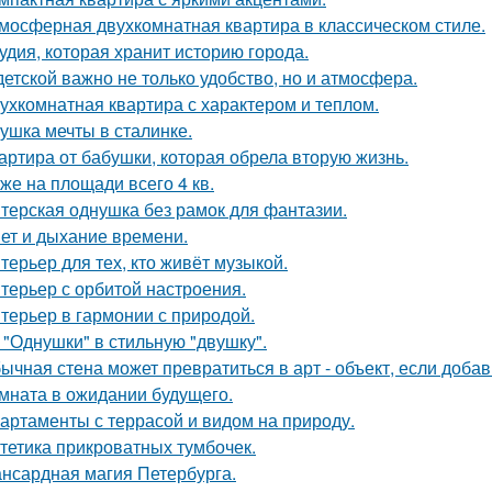
мосферная двухкомнатная квартира в классическом стиле.
удия, которая хранит историю города.
детской важно не только удобство, но и атмосфера.
ухкомнатная квартира с характером и теплом.
ушка мечты в сталинке.
артира от бабушки, которая обрела вторую жизнь.
же на площади всего 4 кв.
терская однушка без рамок для фантазии.
ет и дыхание времени.
терьер для тех, кто живёт музыкой.
терьер с орбитой настроения.
терьер в гармонии с природой.
 "Однушки" в стильную "двушку".
ычная стена может превратиться в арт - объект, если добав
мната в ожидании будущего.
артаменты с террасой и видом на природу.
тетика прикроватных тумбочек.
нсардная магия Петербурга.