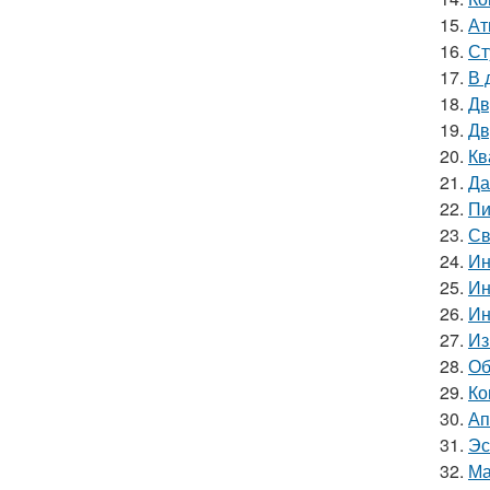
15.
Ат
16.
Ст
17.
В 
18.
Дв
19.
Дв
20.
Кв
21.
Да
22.
Пи
23.
Св
24.
Ин
25.
Ин
26.
Ин
27.
Из
28.
Об
29.
Ко
30.
Ап
31.
Эс
32.
Ма