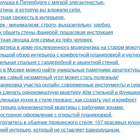
нушка в Петербурге с мягкой элегантностью.
ртина, в которую вы вложили себя.
тная свежесть в интерьере.
рк - минимализм: строго, выразительно, удобно.
к обшить стены фанерой: пошаговая инструкция
тная двушка для семьи из трёх человек.
артира в доме послевоенного модернизма на старом мокот
льшой обзор интерьера с комфортной планировкой и уютн
ильная спальня с гардеробной и акцентной стеной.
е в Москве можно найти уникальные памятники архитектур
же самый незаметный угол может стать полезным!
анировка участка онлайн: современные инструменты и се
к сделать однокомнатную квартиру 40м стильной и функци
ленькая кухня в стиле прованс: как создать уют и комфорт
терьер однокомнатной квартиры с рабочими зонами.
осторное оформление с открытой планировкой.
грузитесь в обаяние прованского стиля: 107 красивых кухо
кий интерьер, который не оставляет равнодушным.