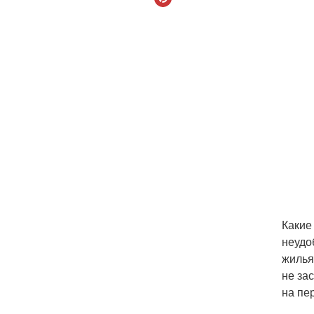
Какие
неудо
жилья
не за
на пе