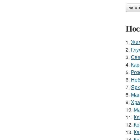
читат
Пос
1.
Жил
2.
Глу
3.
Све
4.
Кар
5.
Роз
6.
Неб
7.
Ярк
8.
Ман
9.
Хра
10.
Ма
11.
Кл
12.
Ко
13.
Кв
14.
Ко