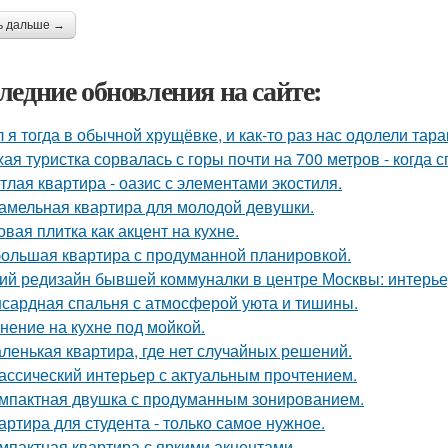
ь дальше →
ледние обновления на сайте:
 я тогда в обычной хрущёвке, и как-то раз нас одолели тара
хая туристка сорвалась с горы почти на 700 метров - когда 
тлая квартира - оазис с элементами экостиля.
амельная квартира для молодой девушки.
овая плитка как акцент на кухне.
ольшая квартира с продуманной планировкой.
ий редизайн бывшей коммуналки в центре Москвы: интерьер 
сардная спальня с атмосферой уюта и тишины.
нение на кухне под мойкой.
ленькая квартира, где нет случайных решений.
ассический интерьер с актуальным прочтением.
мпактная двушка с продуманным зонированием.
артира для студента - только самое нужное.
мпактная квартира с яркими акцентами.