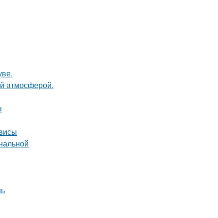
уве.
ой атмосферой.
ы
рвисы
ональной
нь