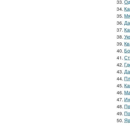
33.
Од
34.
Ка
35.
Мя
36.
Да
37.
Ка
38.
Ую
39.
Кв
40.
Бо
41.
Ст
42.
Гд
43.
Да
44.
Пл
45.
Ка
46.
Ма
47.
Ин
48.
Пр
49.
По
50.
Яр