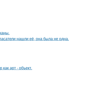
каны.
спасатели нашли её, она была не одна.
как арт - объект.