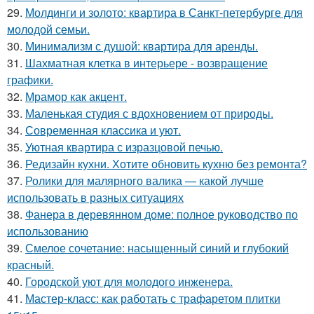
29.
Молдинги и золото: квартира в Санкт-петербурге для
молодой семьи.
30.
Минимализм с душой: квартира для аренды.
31.
Шахматная клетка в интерьере - возвращение
графики.
32.
Мрамор как акцент.
33.
Маленькая студия с вдохновением от природы.
34.
Современная классика и уют.
35.
Уютная квартира с изразцовой печью.
36.
Редизайн кухни. Хотите обновить кухню без ремонта?
37.
Ролики для малярного валика — какой лучше
использовать в разных ситуациях
38.
Фанера в деревянном доме: полное руководство по
использованию
39.
Смелое сочетание: насыщенный синий и глубокий
красный.
40.
Городской уют для молодого инженера.
41.
Мастер-класс: как работать с трафаретом плитки