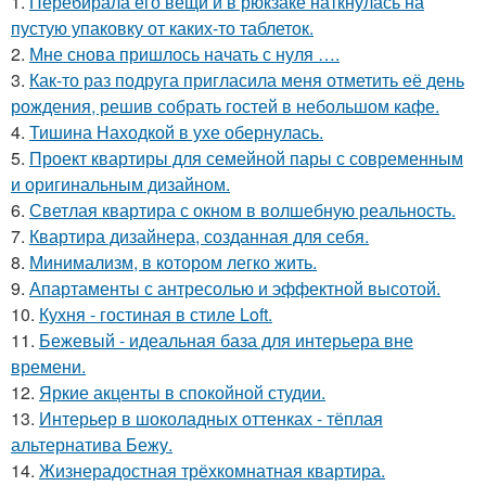
1.
Перебирала его вещи и в рюкзаке наткнулась на
пустую упаковку от каких-то таблеток.
2.
Мне снова пришлось начать с нуля ….
3.
Как-то раз подруга пригласила меня отметить её день
рождения, решив собрать гостей в небольшом кафе.
4.
Тишина Находкой в ухе обернулась.
5.
Проект квартиры для семейной пары с современным
и оригинальным дизайном.
6.
Светлая квартира с окном в волшебную реальность.
7.
Квартира дизайнера, созданная для себя.
8.
Минимализм, в котором легко жить.
9.
Апартаменты с антресолью и эффектной высотой.
10.
Кухня - гостиная в стиле Loft.
11.
Бежевый - идеальная база для интерьера вне
времени.
12.
Яркие акценты в спокойной студии.
13.
Интерьер в шоколадных оттенках - тёплая
альтернатива Бежу.
14.
Жизнерадостная трёхкомнатная квартира.