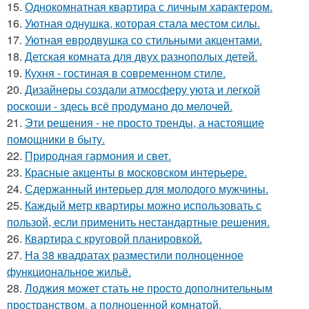
15.
Однокомнатная квартира с личным характером.
16.
Уютная однушка, которая стала местом силы.
17.
Уютная евродвушка со стильными акцентами.
18.
Детская комната для двух разнополых детей.
19.
Кухня - гостиная в современном стиле.
20.
Дизайнеры создали атмосферу уюта и легкой
роскоши - здесь всё продумано до мелочей.
21.
Эти решения - не просто тренды, а настоящие
помощники в быту.
22.
Природная гармония и свет.
23.
Красные акценты в московском интерьере.
24.
Сдержанный интерьер для молодого мужчины.
25.
Каждый метр квартиры можно использовать с
пользой, если применить нестандартные решения.
26.
Квартира с круговой планировкой.
27.
На 38 квадратах разместили полноценное
функциональное жильё.
28.
Лоджия может стать не просто дополнительным
пространством, а полноценной комнатой.