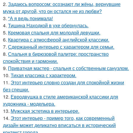
2.
Задаюсь вопросом: осознают ли жёны, вернувшие
мужа от другой, что он остался не из любви?
3.
"А я ведь понимала!
4.
Тишина Находкой в ухе обернулась.
5.
Кремовая спальня для молодой девушки.
6.
Квартира с атмосферой английской классики.
7.
Сдержанный интерьер с характером для семьи.
8.
Спальня в бирюзовой палитре: пространство
спокойствия и гармонии.
9.
Приватная мастер - спальня с собственным санузлом.
10.
Тихая классика с характером.
11.
Этот интерьер словно создан для спокойной жизни
без спешки.
12.
Евродвушка в стиле американской классики для
художника - модельера.
13.
Мужская эстетика в интерьере.
14.
Этот интерьер - пример того, как современный
дизайн может деликатно вписаться в исторический
контекст города.