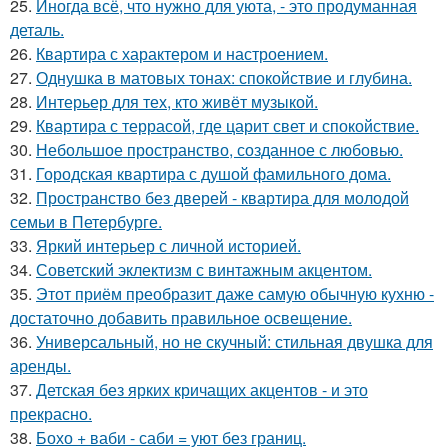
25.
Иногда всё, что нужно для уюта, - это продуманная
деталь.
26.
Квартира с характером и настроением.
27.
Однушка в матовых тонах: спокойствие и глубина.
28.
Интерьер для тех, кто живёт музыкой.
29.
Квартира с террасой, где царит свет и спокойствие.
30.
Небольшое пространство, созданное с любовью.
31.
Городская квартира с душой фамильного дома.
32.
Пространство без дверей - квартира для молодой
семьи в Петербурге.
33.
Яркий интерьер с личной историей.
34.
Советский эклектизм с винтажным акцентом.
35.
Этот приём преобразит даже самую обычную кухню -
достаточно добавить правильное освещение.
36.
Универсальный, но не скучный: стильная двушка для
аренды.
37.
Детская без ярких кричащих акцентов - и это
прекрасно.
38.
Бохо + ваби - саби = уют без границ.