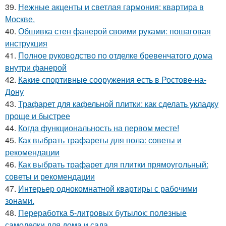
39.
Нежные акценты и светлая гармония: квартира в
Москве.
40.
Обшивка стен фанерой своими руками: пошаговая
инструкция
41.
Полное руководство по отделке бревенчатого дома
внутри фанерой
42.
Какие спортивные сооружения есть в Ростове-на-
Дону
43.
Трафарет для кафельной плитки: как сделать укладку
проще и быстрее
44.
Когда функциональность на первом месте!
45.
Как выбрать трафареты для пола: советы и
рекомендации
46.
Как выбрать трафарет для плитки прямоугольный:
советы и рекомендации
47.
Интерьер однокомнатной квартиры с рабочими
зонами.
48.
Переработка 5-литровых бутылок: полезные
самоделки для дома и сада