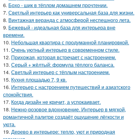
6.
Бохо - шик в тёплом домашнем прочтении.
7.
Светлый интерьер как универсальная база для жизни.
8.
Винтажная веранда с атмосферой неспешного лета.
9.
Бежевый - идеальная база для интерьера вне
времени.
10.
Небольшая квартира с продуманной планировкой.
11.
Очень уютный интерьер в современном стиле.
12.
Прихожая, которая встречает с настроением.
13.
Серый + жёлтый: формула тёплого баланса.
14.
Светлый интерьер с тёплым настроением.
15.
Кухня площадью 7, 9 кв.
16.
Интерьер с настроением путешествий и азиатского
спокойствия.
17.
Когда дизайн не кричит, а успокаивает.
18.
Нежно-розовое вдохновение. Интерьер в мягкой,
романтичной палитре создаёт ощущение лёгкости и
уюта.
19.
Дерево в интерьере: тепло, уют и природная