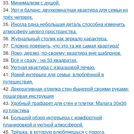
33.
Минимализм с душой.
34.
Уют и баланс: двухкомнатная квартира для семьи из
трёх человек.
35.
Иногда одна небольшая деталь способна изменить
атмосферу целого пространства.
36.
Журнальный столик как зеркало характера.
37.
Сложно поверить, что это та же самая квартира!
38.
Ярко, дерзко, по-своему: квартира вне шаблонов.
39.
Всё и сразу - на 33 квадратах.
40.
Уютная квартира с изразцовой печью.
41.
Яркий интерьер для семьи, влюблённой в
путешествия.
42.
Декоративная отделка стен фанерой своими руками:
пошаговая инструкция
43.
Удобный трафарет для стен и плитки: Малага 30х30
из пластика
44.
Большой обзор интерьера с комфортной
планировкой и уютной атмосферой.
45.
Трёшка, в которую влюбляешься с порога.