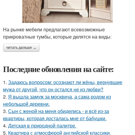
На рынке мебели предлагают всевозможные
прикроватные тумбы, которые делятся на виды:
читать дальше →
Последние обновления на сайте:
1.
Задаюсь вопросом: осознают ли жёны, вернувшие
мужа от другой, что он остался не из любви?
2.
Я вышла замуж за москвича, а сама родом из
небольшой деревни.
3.
Сын с женой на меня обиделись - и всё из-за
квартиры, которая досталась мне от бабушки.
4.
Детская в природной палитре.
5.
Квартира с атмосферой английской классики.