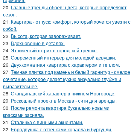
гармония.
20.
Главные тренды обоев: цвета, которые определяют
сезон.
21.
Квартира - отпуск: комфорт, который хочется увезти с
собой.
22.
Высота, которая завораживает.
23.
Вдохновение в деталях.
24.
Этнический штрих в городской трёшке.
25.
Современный интерьер для молодой девушки.
26.
Двухкомнатная квартира с характером и теплом.
27.
Темная плитка под камень и белый гарнитур - смелое
сочетание, которое делает кухню визуально глубже и
выразительнее.
28.
Скандинавский характер в нижнем Новгороде.
29.
Роскошный проект в Москва - сити для аренды.
30.
После ремонта квартира буквально новыми
красками засияла.
31.
Сталинка с винными акцентами.
32.
Евродвушка с оттенками коралла и бургунди.