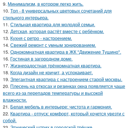
9.
Минимализм, в котором легко жить.
10.
Топ - 8 универсальных цветовых сочетаний для
стильного интерьера.
11.
Стильная квартира для молодой семьи.
12.
Детская, которая растёт вместе с ребёнком.
13.
Кухня с ретро - настроением.
14.
Свежий ремонт с умным зонированием.
15.
Однокомнатная квартира в ЖК "Движение Тушино".
16.
Гостиная в загородном доме.
17.
Жизнерадостная трёхкомнатная квартира.
18.
Когда дизайн не кричит, а успокаивает.
19.
Элегантная квартира с настроением старой москвы.
20.
Плесень на откосах и резинках окна появляется чаще
всего из-за перепадов температуры и высокой
влажности.
21.
Белая мебель в интерьере: чистота и гармония.
22.
Квартира - отпуск: комфорт, который хочется увезти с
собой.
23.
Этнический штрих в городской трёшке.