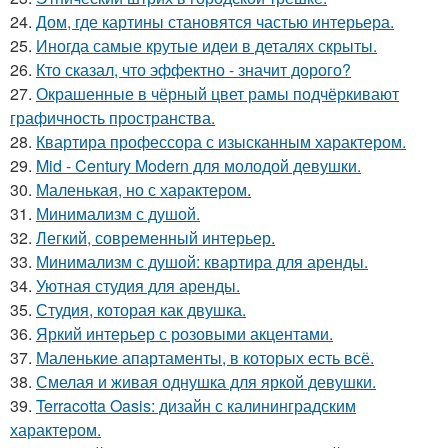
24.
Дом, где картины становятся частью интерьера.
25.
Иногда самые крутые идеи в деталях скрыты.
26.
Кто сказал, что эффектно - значит дорого?
27.
Окрашенные в чёрный цвет рамы подчёркивают
графичность пространства.
28.
Квартира профессора с изысканным характером.
29.
Mid - Century Modern для молодой девушки.
30.
Маленькая, но с характером.
31.
Минимализм с душой.
32.
Легкий, современный интерьер.
33.
Минимализм с душой: квартира для аренды.
34.
Уютная студия для аренды.
35.
Студия, которая как двушка.
36.
Яркий интерьер с розовыми акцентами.
37.
Маленькие апартаменты, в которых есть всё.
38.
Смелая и живая однушка для яркой девушки.
39.
Terracotta Oasis: дизайн с калининградским
характером.