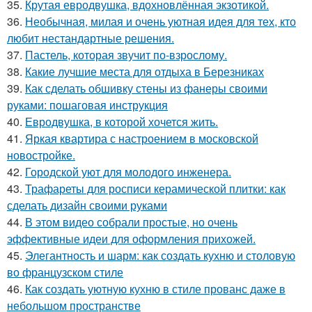
35.
Крутая евродвушка, вдохновлённая экзотикой.
36.
Необычная, милая и очень уютная идея для тех, кто
любит нестандартные решения.
37.
Пастель, которая звучит по-взрослому.
38.
Какие лучшие места для отдыха в Березниках
39.
Как сделать обшивку стены из фанеры своими
руками: пошаговая инструкция
40.
Евродвушка, в которой хочется жить.
41.
Яркая квартира с настроением в московской
новостройке.
42.
Городской уют для молодого инженера.
43.
Трафареты для росписи керамической плитки: как
сделать дизайн своими руками
44.
В этом видео собрали простые, но очень
эффективные идеи для оформления прихожей.
45.
Элегантность и шарм: как создать кухню и столовую
во французском стиле
46.
Как создать уютную кухню в стиле прованс даже в
небольшом пространстве