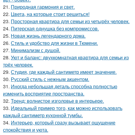
21.
Природная гармония и свет.
22.
Цвета, на которые стоит решиться!
23.
Просторная квартира для семьи из четырёх человек.
24.
Питерская однушка без компромиссов.
25.
Новая жизнь легендарного дома.
26.
Стиль и удобство для жизни в Тюмени.
27.
Минимализм с душой.
28.
Уют и баланс: двухкомнатная квартира для семьи из
трёх человек.
29.
Студия, где каждый сантиметр имеет значение.
30.
Русский стиль с нежным акцентом.
31.
Иногда небольшая деталь способна полностью
изменить восприятие пространства.
32.
Тренд: волнистое изголовье в интерьере.
33.
Идеальный пример того, как можно использовать
каждый сантиметр кухонной тумбы.
34.
Интерьер, который сразу вызывает ощущение
спокойствия и уюта.