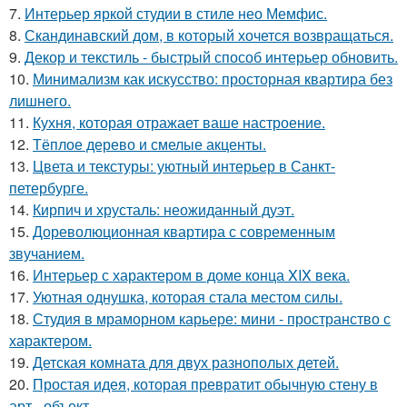
7.
Интерьер яркой студии в стиле нео Мемфис.
8.
Скандинавский дом, в который хочется возвращаться.
9.
Декор и текстиль - быстрый способ интерьер обновить.
10.
Минимализм как искусство: просторная квартира без
лишнего.
11.
Кухня, которая отражает ваше настроение.
12.
Тёплое дерево и смелые акценты.
13.
Цвета и текстуры: уютный интерьер в Санкт-
петербурге.
14.
Кирпич и хрусталь: неожиданный дуэт.
15.
Дореволюционная квартира с современным
звучанием.
16.
Интерьер с характером в доме конца XIX века.
17.
Уютная однушка, которая стала местом силы.
18.
Студия в мраморном карьере: мини - пространство с
характером.
19.
Детская комната для двух разнополых детей.
20.
Простая идея, которая превратит обычную стену в
арт - объект.