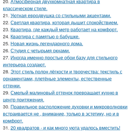
20.
Атмосферная двухкомнатная квартира в
классическом стиле.
21.
Уютная евродвушка со стильными акцентами.
22.
Светлая квартира, которая дышит спокойствием.
23.
Квартира, где каждый метр работает на комфорт.
24.
Квартира с памятью о бабушке.
25.
Новая жизнь легендарного дома.
26.
Студия с четырьмя окнами.
27.
Иногда именно простые обои базу для стильного
интерьера создают.
28.
Этот стиль полон лёгкости и творчества: текстиль с
орнаментами, плетёные элементы, естественные
оттенки.
29.
Смелый малиновый оттенок превращает кухню в
центр притяжения.
30.
Правильное расположение духовки и микроволновки
встраивается не , внимание, только в эстетику, но и в
комфорт.
31.
20 квадратов - и как много уюта удалось вместить!