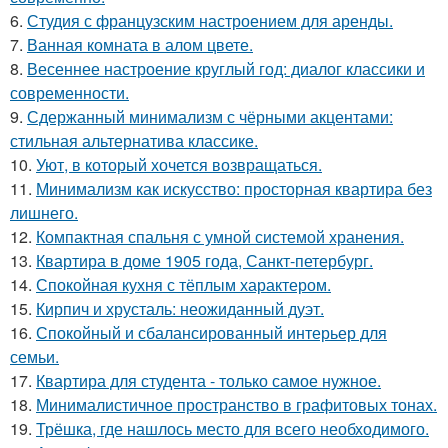
6.
Студия с французским настроением для аренды.
7.
Ванная комната в алом цвете.
8.
Весеннее настроение круглый год: диалог классики и
современности.
9.
Сдержанный минимализм с чёрными акцентами:
стильная альтернатива классике.
10.
Уют, в который хочется возвращаться.
11.
Минимализм как искусство: просторная квартира без
лишнего.
12.
Компактная спальня с умной системой хранения.
13.
Квартира в доме 1905 года, Санкт-петербург.
14.
Спокойная кухня с тёплым характером.
15.
Кирпич и хрусталь: неожиданный дуэт.
16.
Спокойный и сбалансированный интерьер для
семьи.
17.
Квартира для студента - только самое нужное.
18.
Минималистичное пространство в графитовых тонах.
19.
Трёшка, где нашлось место для всего необходимого.