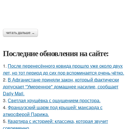
читать дальше →
Последние обновления на сайте:
1.
После перенесённого ковида прошло уже около двух
лет, но тот период до сих пор вспоминается очень чётко.
2.
В Афганистане приняли закон, который фактически
допускает "Умеренное" домашнее насилие, сообщает
Daily Mail.
3.
Светлая хрущёвка с ощущением простора.
4.
Французский шарм под крышей: мансарда с
атмосферой Парижа.
5.
Квартира с историей: классика, которая звучит
современно.