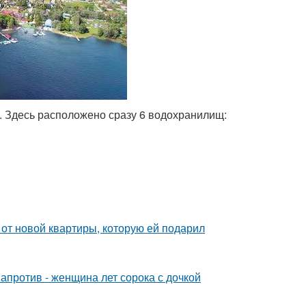
. Здесь расположено сразу 6 водохранилищ:
и от новой квартиры, которую ей подарил
 напротив - женщина лет сорока с дочкой