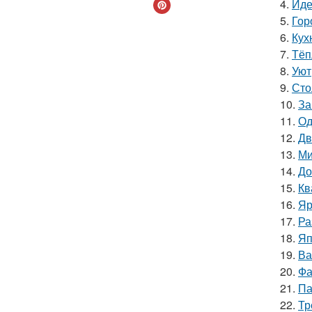
4.
Иде
5.
Гор
6.
Кухн
7.
Тёп
8.
Уют
9.
Сто
10.
За
11.
Од
12.
Дв
13.
Ми
14.
До
15.
Кв
16.
Яр
17.
Ра
18.
Яп
19.
Ва
20.
Фа
21.
Па
22.
Тр