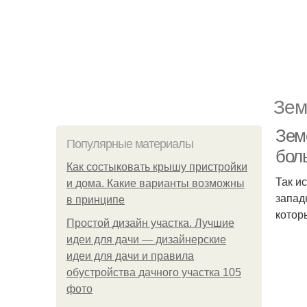
Зем
Зем
Популярные материалы
бол
Как состыковать крышу пристройки
Так и
и дома. Какие варианты возможны
запад
в принципе
котор
Простой дизайн участка. Лучшие
идеи для дачи — дизайнерские
идеи для дачи и правила
обустройства дачного участка 105
фото