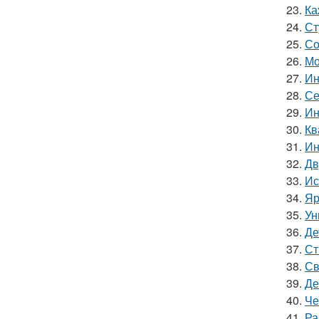
23.
Ка
24.
Ст
25.
Со
26.
Мо
27.
Ин
28.
Се
29.
Ин
30.
Кв
31.
Ин
32.
Дв
33.
Ис
34.
Яр
35.
Ун
36.
Де
37.
Ст
38.
Св
39.
Де
40.
Че
41.
Ра