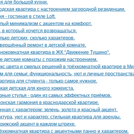
я для большой кухни.
одская квартира с настроением загородной резиденции.
я - гостиная в стиле Loft.
лый минимализм с акцентом на комфорт.
, в который хочется возвращаться.
лько детских, сколько характеров.
вершённый ремонт в детской комнате.
нокомнатная квартира в ЖК "Движение Тушино".
е детские комнаты с похожим настроением.
кс цвета и смелых решений в трёхкомнатной квартире в Ми
м для семьи: функциональность, уют и личные пространств
артира для студента - только самое нужное.
кая детская для юного хоккеиста.
зные стулья - один из самых эффектных приёмов.
онская гармония в краснодарской квартире.
нная с характером: зелень, золото и красный акцент.
ктура, уют и характер: стильная квартира для аренды.
рижский акцент в каждом штрихе.
ёхкомнатная квартира с акцентными панно и характером.