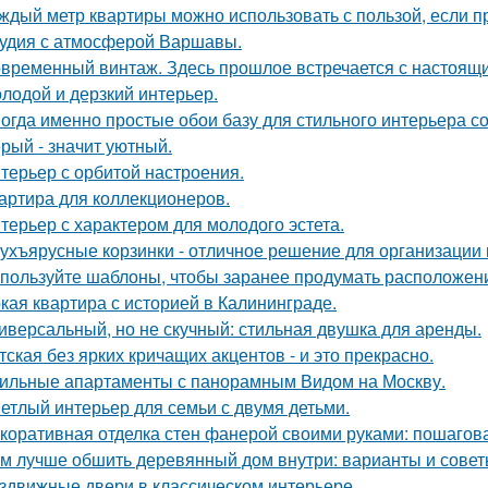
ждый метр квартиры можно использовать с пользой, если 
удия с атмосферой Варшавы.
временный винтаж. Здесь прошлое встречается с настоящи
лодой и дерзкий интерьер.
огда именно простые обои базу для стильного интерьера с
рый - значит уютный.
терьер с орбитой настроения.
артира для коллекционеров.
терьер с характером для молодого эстета.
ухъярусные корзинки - отличное решение для организации 
пользуйте шаблоны, чтобы заранее продумать расположение
кая квартира с историей в Калининграде.
иверсальный, но не скучный: стильная двушка для аренды.
тская без ярких кричащих акцентов - и это прекрасно.
ильные апартаменты с панорамным Видом на Москву.
етлый интерьер для семьи с двумя детьми.
коративная отделка стен фанерой своими руками: пошагов
м лучше обшить деревянный дом внутри: варианты и сове
здвижные двери в классическом интерьере.