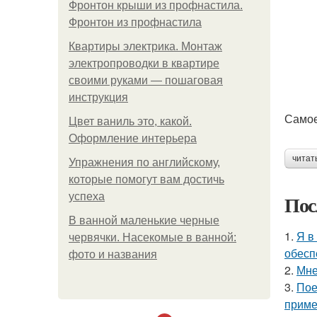
Фронтон крыши из профнастила.
Фронтон из профнастила
Квартиры электрика. Монтаж
электропроводки в квартире
своими руками — пошаговая
инструкция
Самое
Цвет ваниль это, какой.
Оформление интерьера
читат
Упражнения по английскому,
которые помогут вам достичь
успеха
Пос
В ванной маленькие черные
1.
Я в
червячки. Насекомые в ванной:
обесп
фото и названия
2.
Мне
3.
Пое
приме