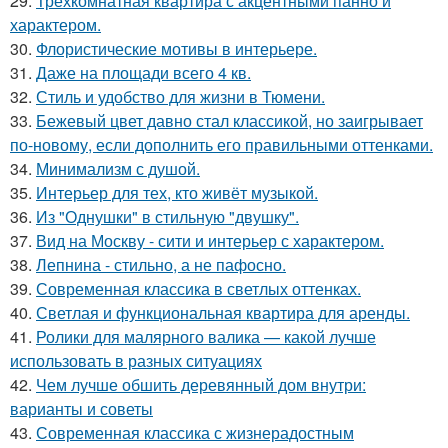
29.
Трёхкомнатная квартира с акцентными панно и
характером.
30.
Флористические мотивы в интерьере.
31.
Даже на площади всего 4 кв.
32.
Стиль и удобство для жизни в Тюмени.
33.
Бежевый цвет давно стал классикой, но заигрывает
по-новому, если дополнить его правильными оттенками.
34.
Минимализм с душой.
35.
Интерьер для тех, кто живёт музыкой.
36.
Из "Однушки" в стильную "двушку".
37.
Вид на Москву - сити и интерьер с характером.
38.
Лепнина - стильно, а не пафосно.
39.
Современная классика в светлых оттенках.
40.
Светлая и функциональная квартира для аренды.
41.
Ролики для малярного валика — какой лучше
использовать в разных ситуациях
42.
Чем лучше обшить деревянный дом внутри:
варианты и советы
43.
Современная классика с жизнерадостным