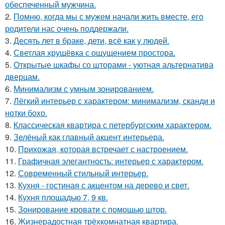
обеспеченный мужчина.
2.
Помню, когда мы с мужем начали жить вместе, его
родители нас очень поддержали.
3.
Десять лет в браке, дети, всё как у людей.
4.
Светлая хрущёвка с ощущением простора.
5.
Открытые шкафы со шторами - уютная альтернатива
дверцам.
6.
Минимализм с умным зонированием.
7.
Лёгкий интерьер с характером: минимализм, сканди и
нотки бохо.
8.
Классическая квартира с петербургским характером.
9.
Зелёный как главный акцент интерьера.
10.
Прихожая, которая встречает с настроением.
11.
Графичная элегантность: интерьер с характером.
12.
Современный стильный интерьер.
13.
Кухня - гостиная с акцентом на дерево и свет.
14.
Кухня площадью 7, 9 кв.
15.
Зонирование кровати с помощью штор.
16.
Жизнерадостная трёхкомнатная квартира.