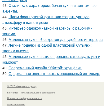
43.
Сталинка с характером: белая кухня и винтажные
акценты.
44.
Шарм французской кухни: как создать уютную
атмосферу в вашем доме
45.
Интерьер однокомнатной квартиры с рабочими
зонами.
46.
Маленькая кухня: 6 секретов для удобного интерьера
47.
Лёгкие поделки из одной пластиковой бутылки:
творим вместе
48.
Маленькие кухни в стиле прованс: как создать уют и
комфорт
49.
Современный дизайн "Убитой" хрущёвки.
50.
Сдержанная элегантность: монохромный интерьер.
© 2026 Интерьер и декор
Контакты
Пользовательское соглашение
Политика конфидециальности
Обратная связь