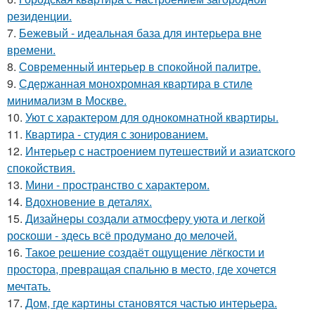
резиденции.
7.
Бежевый - идеальная база для интерьера вне
времени.
8.
Современный интерьер в спокойной палитре.
9.
Сдержанная монохромная квартира в стиле
минимализм в Москве.
10.
Уют с характером для однокомнатной квартиры.
11.
Квартира - студия с зонированием.
12.
Интерьер с настроением путешествий и азиатского
спокойствия.
13.
Мини - пространство с характером.
14.
Вдохновение в деталях.
15.
Дизайнеры создали атмосферу уюта и легкой
роскоши - здесь всё продумано до мелочей.
16.
Такое решение создаёт ощущение лёгкости и
простора, превращая спальню в место, где хочется
мечтать.
17.
Дом, где картины становятся частью интерьера.