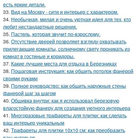
есть яркие детали.
33.
Вид на Москву - сити и интерьер с характером.
34.
Необычная, милая и очень уютная идея для тех, кто
любит нестандартные решения.
35.
Пастель, которая звучит по-взрослому.
36.
Отсутствие дверей позволяет взгляду охватывать
прилегающие комнаты, солнечному свету проникать из
комнат в гостиные и коридоры.
37.
Какие лучшие места для отдыха в Березниках
38.
Пошаговая инструкция: как обшить потолок фанерой
своими руками
39.
Полное руководство: как обшить наружные стены
фанерой шаг за шагом
40.
Обшивка внутри: как я использовал березовую
влагостойкую фанеру для создания уютного интерьера
41.
Многоразовые трафареты для плитки: как сделать
ваш интерьер уникальным
42.
Трафареты для плитки 10х10 см: как преобразить
ваш интерьер