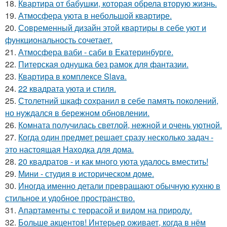
18.
Квартира от бабушки, которая обрела вторую жизнь.
19.
Атмосфера уюта в небольшой квартире.
20.
Современный дизайн этой квартиры в себе уют и
функциональность сочетает.
21.
Атмосфера ваби - саби в Екатеринбурге.
22.
Питерская однушка без рамок для фантазии.
23.
Квартира в комплексе Slava.
24.
22 квадрата уюта и стиля.
25.
Столетний шкаф сохранил в себе память поколений,
но нуждался в бережном обновлении.
26.
Комната получилась светлой, нежной и очень уютной.
27.
Когда один предмет решает сразу несколько задач -
это настоящая Находка для дома.
28.
20 квадратов - и как много уюта удалось вместить!
29.
Мини - студия в историческом доме.
30.
Иногда именно детали превращают обычную кухню в
стильное и удобное пространство.
31.
Апартаменты с террасой и видом на природу.
32.
Больше акцентов! Интерьер оживает, когда в нём