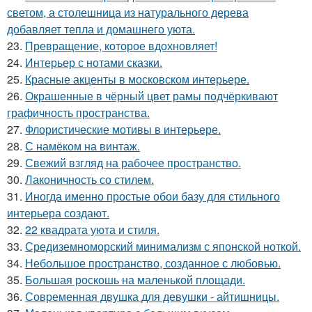
светом, а столешница из натурального дерева
добавляет тепла и домашнего уюта.
23.
Превращение, которое вдохновляет!
24.
Интерьер с нотами сказки.
25.
Красные акценты в московском интерьере.
26.
Окрашенные в чёрный цвет рамы подчёркивают
графичность пространства.
27.
Флористические мотивы в интерьере.
28.
С намёком на винтаж.
29.
Свежий взгляд на рабочее пространство.
30.
Лаконичность со стилем.
31.
Иногда именно простые обои базу для стильного
интерьера создают.
32.
22 квадрата уюта и стиля.
33.
Средиземноморский минимализм с японской ноткой.
34.
Небольшое пространство, созданное с любовью.
35.
Большая роскошь на маленькой площади.
36.
Современная двушка для девушки - айтишницы.