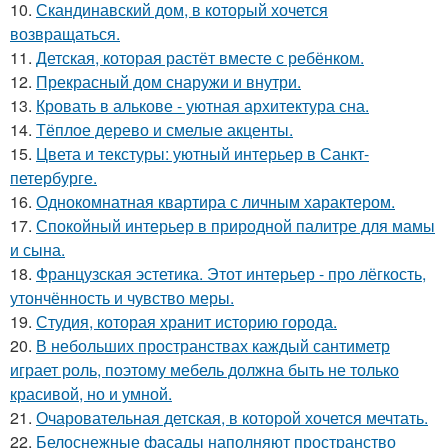
10.
Скандинавский дом, в который хочется
возвращаться.
11.
Детская, которая растёт вместе с ребёнком.
12.
Прекрасный дом снаружи и внутри.
13.
Кровать в алькове - уютная архитектура сна.
14.
Тёплое дерево и смелые акценты.
15.
Цвета и текстуры: уютный интерьер в Санкт-
петербурге.
16.
Однокомнатная квартира с личным характером.
17.
Спокойный интерьер в природной палитре для мамы
и сына.
18.
Французская эстетика. Этот интерьер - про лёгкость,
утончённость и чувство меры.
19.
Студия, которая хранит историю города.
20.
В небольших пространствах каждый сантиметр
играет роль, поэтому мебель должна быть не только
красивой, но и умной.
21.
Очаровательная детская, в которой хочется мечтать.
22.
Белоснежные фасады наполняют пространство