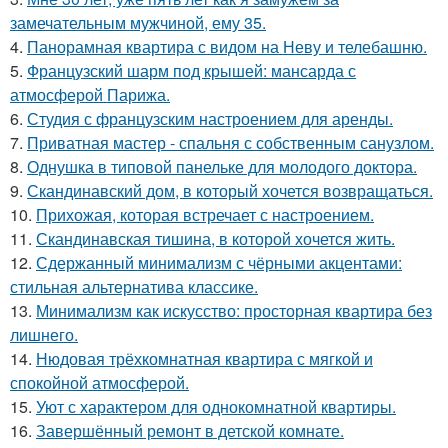
замечательным мужчиной, ему 35.
4.
Панорамная квартира с видом на Неву и телебашню.
5.
Французский шарм под крышей: мансарда с
атмосферой Парижа.
6.
Студия с французским настроением для аренды.
7.
Приватная мастер - спальня с собственным санузлом.
8.
Однушка в типовой панельке для молодого доктора.
9.
Скандинавский дом, в который хочется возвращаться.
10.
Прихожая, которая встречает с настроением.
11.
Скандинавская тишина, в которой хочется жить.
12.
Сдержанный минимализм с чёрными акцентами:
стильная альтернатива классике.
13.
Минимализм как искусство: просторная квартира без
лишнего.
14.
Нюдовая трёхкомнатная квартира с мягкой и
спокойной атмосферой.
15.
Уют с характером для однокомнатной квартиры.
16.
Завершённый ремонт в детской комнате.