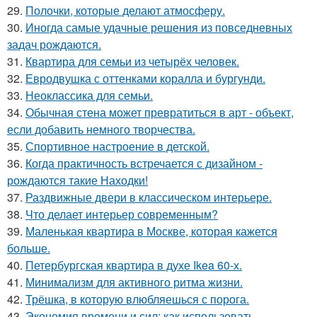
29.
Полочки, которые делают атмосферу.
30.
Иногда самые удачные решения из повседневных
задач рождаются.
31.
Квартира для семьи из четырёх человек.
32.
Евродвушка с оттенками коралла и бургунди.
33.
Неоклассика для семьи.
34.
Обычная стена может превратиться в арт - объект,
если добавить немного творчества.
35.
Спортивное настроение в детской.
36.
Когда практичность встречается с дизайном -
рождаются такие Находки!
37.
Раздвижные двери в классическом интерьере.
38.
Что делает интерьер современным?
39.
Маленькая квартира в Москве, которая кажется
больше.
40.
Петербургская квартира в духе Ikea 60-х.
41.
Минимализм для активного ритма жизни.
42.
Трёшка, в которую влюбляешься с порога.
43.
Экономия времени и сил: как использовать