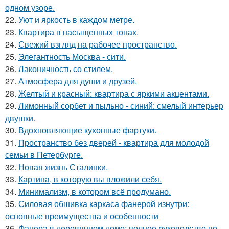
одном узоре.
22.
Уют и яркость в каждом метре.
23.
Квартира в насыщенных тонах.
24.
Свежий взгляд на рабочее пространство.
25.
Элегантность Москва - сити.
26.
Лаконичность со стилем.
27.
Атмосфера для души и друзей.
28.
Желтый и красный: квартира с яркими акцентами.
29.
Лимонный сорбет и пыльно - синий: смелый интерьер
двушки.
30.
Вдохновляющие кухонные фартуки.
31.
Пространство без дверей - квартира для молодой
семьи в Петербурге.
32.
Новая жизнь Сталинки.
33.
Картина, в которую вы вложили себя.
34.
Минимализм, в котором всё продумано.
35.
Силовая обшивка каркаса фанерой изнутри:
основные преимущества и особенности
36.
Фанера в деревянном доме: полное руководство по