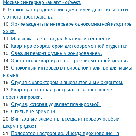
Москвы: интерьер как арт - объект.
9.
Балкон как продолжение дома: идеи для стильного и
уютного пространства.
10.
Яркие акценты в интерьере однокомнатной квартиры
32 кв.
11.
Малышка - детская для братика и сестрёнки.
12.
Квартира с характером для современной студентки.
13.
Свежий ремонт с умным зонированием.
14.
Элегантная квартира с настроением старой москвы.
15.
Спокойный интерьер в природной палитре для мамы
и сына.
16.
Студия с характером и выразительным акцентом.
17.
Квартира, которая раскрылась заново после
перепланировки.
18.
Студия, которая удивляет планировкой.
19.
Стиль вне времени.
20.
Винтажные элементы всегда интерьеру особый
шарм придают.
21.
Полосатое настроение. Иногда вдохновение - в