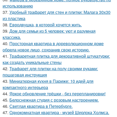
использованию
37.
Удобный трафарет для стен и плитки: Малага 30х30
из пластика
38.
Евродвушка, в которой хочется жить.
39.
Дом для семьи из 5 человек: уют и разумная
классика.
40.
Просторная квартира в дореволюционном доме
обрела новое лицо, сохранив свою историю.
41.
Трафаретная плитка для декоративной штукатурки:
как создать уникальные стены
42.
Трафарет для плитки на полу своими руками:
пошаговая инструкция
43.
Миниатюрная кухня в Париже: 10 идей для
компактного интерьера
44.
Яркое обновление трёшки - без перепланировки!
45.
Белоснежная студия с розовым настроением.
46.
Светлая квартира в Петербурге.
47.
Однокомнатная квартира - музей Шерлока Холмса.