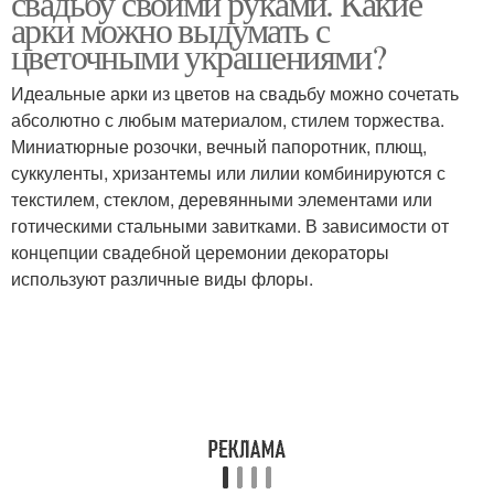
свадьбу своими руками. Какие
арки можно выдумать с
цветочными украшениями?
Арка из искусственных
Идеальные арки из цветов на свадьбу можно сочетать
Украшение для арки
цветов
абсолютно с любым материалом, стилем торжества.
Миниатюрные розочки, вечный папоротник, плющ,
суккуленты, хризантемы или лилии комбинируются с
текстилем, стеклом, деревянными элементами или
Арка из воздушных
Арка на свадьбу
готическими стальными завитками. В зависимости от
шаров
концепции свадебной церемонии декораторы
используют различные виды флоры.
Арка с цветами
Цветочная арка
Арки на свадьбу
Арка для свадьбы