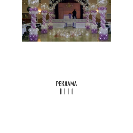
Арки в ландшафтном
Арка для вьющихся
дизайне
растений
Арки для цветов
Садовая арка
Арки в ландшафте
Арки в саду
Арка из металла
Арка из дерева