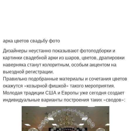
Арка из
Арка из пластиковых
металлопластиковой
труб
трубы
арка цветов свадьбу фото
Дизайнеры неустанно показывают фотоподборки и
Арка из ткани
Арка из бумаги
картинки свадебной арки из шаров, цветов, драпировки
наверняка станут колоритным, особым акцентом на
выездной регистрации.
Правильно подобранные материалы и сочетания цветов
Ткань для свадебной
Арка в виде
окажутся «козырной фишкой» такого мероприятия.
арки
Молодая традиции США и Европы уже сегодня создает
индивидуальные варианты построения таких «сводов»:
Арка для цветов
Садовые арки