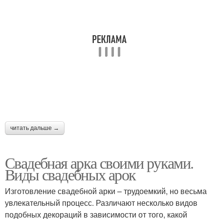
Арка из
Арка из пластиковых
металлопластиковой
труб
трубы
Арка из ткани
Арка из бумаги
Ткань для свадебной
читать дальше →
Арка в виде
арки
Свадебная арка своими руками.
Виды свадебных арок
Арка для выездной
Арки для выездной
Изготовление свадебной арки – трудоемкий, но весьма
регистрации
регистрации
увлекательный процесс. Различают несколько видов
подобных декораций в зависимости от того, какой