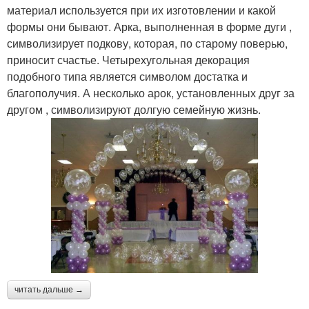
материал используется при их изготовлении и какой
Декор для свадебной
формы они бывают. Арка, выполненная в форме дуги ,
Арка для регистрации
арки
символизирует подкову, которая, по старому поверью,
приносит счастье. Четырехугольная декорация
подобного типа является символом достатка и
благополучия. А несколько арок, установленных друг за
другом , символизируют долгую семейную жизнь.
читать дальше →