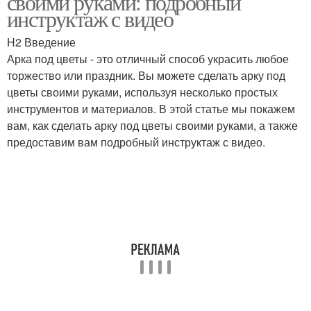
своими руками: подробный
инструктаж с видео
H2 Введение
Арка под цветы - это отличный способ украсить любое
Арка из березы
Сны на свадебной арке
торжество или праздник. Вы можете сделать арку под
цветы своими руками, используя несколько простых
инструментов и материалов. В этой статье мы покажем
вам, как сделать арку под цветы своими руками, а также
Арки по форме
Свадебные арки
предоставим вам подробный инструктаж с видео.
Арка из шаров
Арки из цветов
Каркас для свадебной
Арка из искусственных
арки
цветов