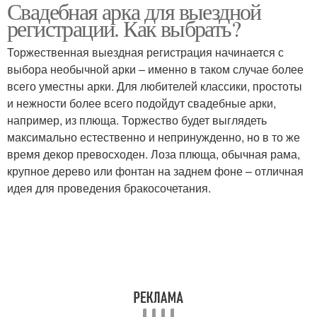
Свадебная арка для выездной
Декор для свадебной
Сны на свадебной арке
регистрации. Как выбрать?
арки
Торжественная выездная регистрация начинается с
выбора необычной арки – именно в таком случае более
всего уместны арки. Для любителей классики, простоты
Свадебные арки
и нежности более всего подойдут свадебные арки,
например, из плюща. Торжество будет выглядеть
максимально естественно и непринужденно, но в то же
время декор превосходен. Лоза плюща, обычная рама,
крупное дерево или фонтан на заднем фоне – отличная
идея для проведения бракосочетания.