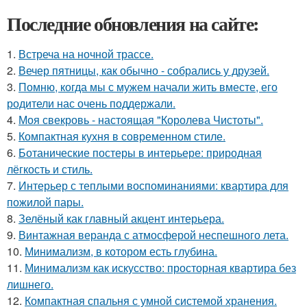
Последние обновления на сайте:
1.
Встреча на ночной трассе.
2.
Вечер пятницы, как обычно - собрались у друзей.
3.
Помню, когда мы с мужем начали жить вместе, его
родители нас очень поддержали.
4.
Моя свекровь - настоящая "Королева Чистоты".
5.
Компактная кухня в современном стиле.
6.
Ботанические постеры в интерьере: природная
лёгкость и стиль.
7.
Интерьер с теплыми воспоминаниями: квартира для
пожилой пары.
8.
Зелёный как главный акцент интерьера.
9.
Винтажная веранда с атмосферой неспешного лета.
10.
Минимализм, в котором есть глубина.
11.
Минимализм как искусство: просторная квартира без
лишнего.
12.
Компактная спальня с умной системой хранения.