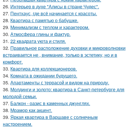
26.
Интерьер в духе "Алисы в стране Чудес".
27.
Пентхаус, где всё начинается с красоты.
28.
Квартира с памятью о бабушке.
29.
Минимализм с теплом и характером.
30.
Атмосфера глины и фактур.
31.
22 квадрата уюта и стиля.
32.
Правильное расположение духовки и микроволновки
встраивается не , внимание, только в эстетику, но и в
комфорт.
33.
Квартира для коллекционеров.
34.
Комната в ожидании будущего.
35.
Апартаменты с террасой и видом на природу.
36.
Молдинги и золото: квартира в Санкт-петербурге для
молодой семьи.
37.
Балкон - оазис в каменных джунглях.
38.
Мрамор как акцент.
39.
Яркая квартира в Варшаве с солнечным
настроением.