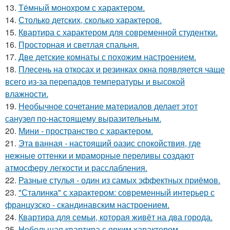
13.
Тёмный монохром с характером.
14.
Столько детских, сколько характеров.
15.
Квартира с характером для современной студентки.
16.
Просторная и светлая спальня.
17.
Две детские комнаты с похожим настроением.
18.
Плесень на откосах и резинках окна появляется чаще
всего из-за перепадов температуры и высокой
влажности.
19.
Необычное сочетание материалов делает этот
санузел по-настоящему выразительным.
20.
Мини - пространство с характером.
21.
Эта ванная - настоящий оазис спокойствия, где
нежные оттенки и мраморные переливы создают
атмосферу легкости и расслабления.
22.
Разные стулья - один из самых эффектных приёмов.
23.
"Сталинка" с характером: современный интерьер с
французско - скандинавским настроением.
24.
Квартира для семьи, которая живёт на два города.
25.
Небольшая квартира с ярким характером.