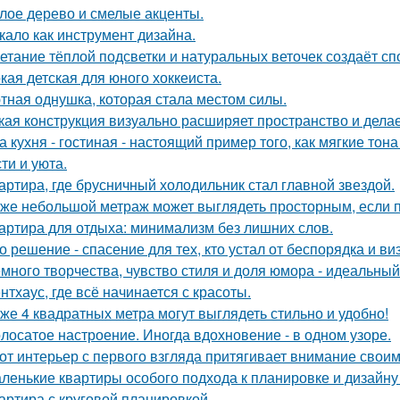
лое дерево и смелые акценты.
кало как инструмент дизайна.
етание тёплой подсветки и натуральных веточек создаёт с
кая детская для юного хоккеиста.
тная однушка, которая стала местом силы.
кая конструкция визуально расширяет пространство и дела
а кухня - гостиная - настоящий пример того, как мягкие т
ти и уюта.
артира, где брусничный холодильник стал главной звездой.
же небольшой метраж может выглядеть просторным, если п
артира для отдыха: минимализм без лишних слов.
о решение - спасение для тех, кто устал от беспорядка и в
много творчества, чувство стиля и доля юмора - идеальны
нтхаус, где всё начинается с красоты.
же 4 квадратных метра могут выглядеть стильно и удобно!
лосатое настроение. Иногда вдохновение - в одном узоре.
от интерьер с первого взгляда притягивает внимание свои
ленькие квартиры особого подхода к планировке и дизайну
артира с круговой планировкой.