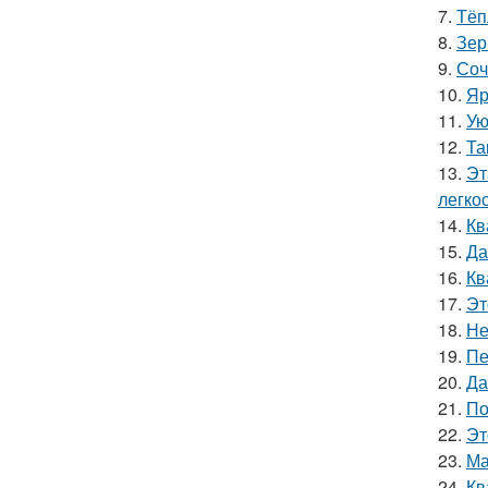
7.
Тёп
8.
Зер
9.
Соч
10.
Яр
11.
Ую
12.
Та
13.
Эт
легкос
14.
Кв
15.
Да
16.
Кв
17.
Эт
18.
Не
19.
Пе
20.
Да
21.
По
22.
Эт
23.
Ма
24.
Кв