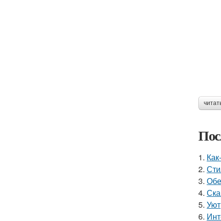
читат
Пос
1.
Как
2.
Сти
3.
Обе
4.
Ска
5.
Уют
6.
Инт