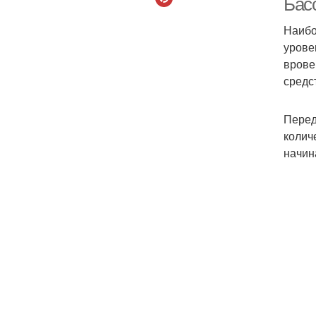
Бас
Наибо
урове
врове
средс
Перед
колич
начин