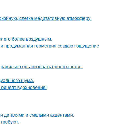
покойную, слегка медитативную атмосферу.
ет его более воздушным.
она и продуманная геометрия создают ощущение
равильно организовать пространство.
изуального шума.
й рецепт вдохновения!
ми деталями и смелыми акцентами.
 требуют.