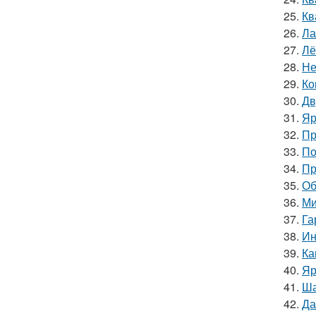
25.
Кв
26.
Ла
27.
Лё
28.
Не
29.
Ко
30.
Дв
31.
Яр
32.
Пр
33.
По
34.
Пр
35.
Об
36.
Ми
37.
Га
38.
Ин
39.
Ка
40.
Яр
41.
Ша
42.
Да