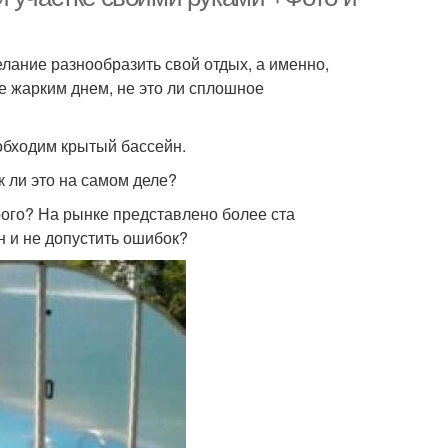
лание разнообразить свой отдых, а именно,
е жарким днем, не это ли сплошное
обходим крытый бассейн.
к ли это на самом деле?
орого? На рынке представлено более ста
н и не допустить ошибок?