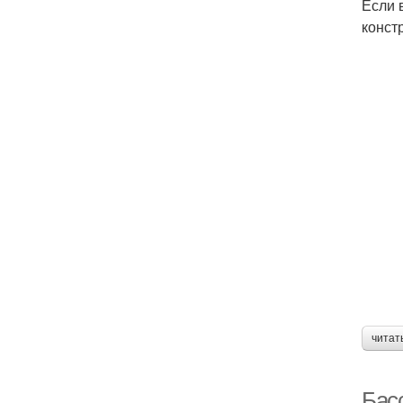
Если 
конст
читат
Бас