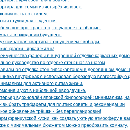
артира для семьи из четырёх человек.
коничность со стилем.
гкая студия для студентки.
большое пространство, созданное с любовью.
мната в ожидании будущего.
ухкомнатная квартира с ощущением свободы.
кие краски - яркая жизнь!
еимущества фанеры в внутренней отделке каркасных домо
лное руководство по отделке стен: шаг за шагом
авильная отделка стен гипсокартоном в деревянном доме:
шивка внутри: как я использовал березовую влагостойкую 
нимализм для активного ритма жизни.
рмония и уют в небольшой евродвушке.
терьер вдохновлён японской философией: минимализм, на
к выбрать трафареты для плитки: советы и рекомендации
кое обновление трёшки - без перепланировки!
рм французской кухни: как создать уютную атмосферу в в
же с минимальным бюджетом можно преобразить комнату.