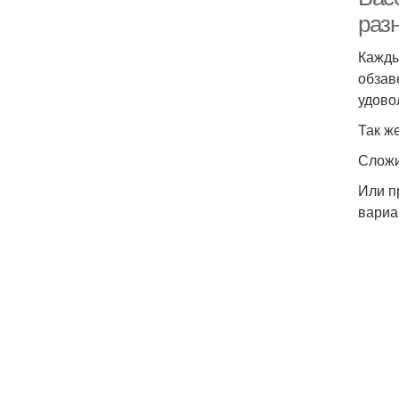
раз
Кажды
обзав
удово
Так ж
Сложи
Или п
вариа