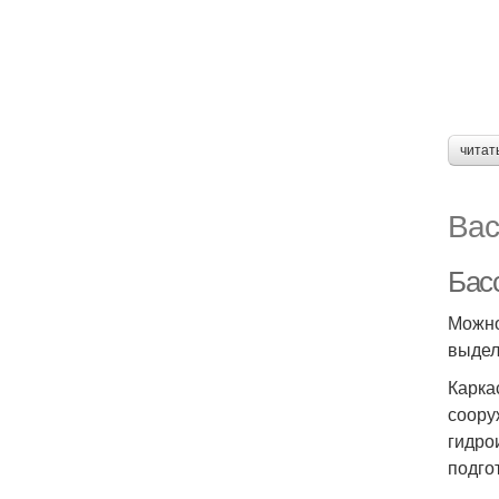
читат
Вас
Бас
Можно
выдел
Карка
соору
гидро
подго