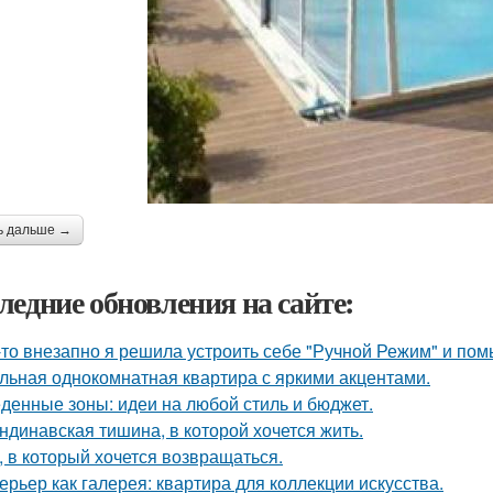
ь дальше →
ледние обновления на сайте:
-то внезапно я решила устроить себе "Ручной Режим" и пом
льная однокомнатная квартира с яркими акцентами.
денные зоны: идеи на любой стиль и бюджет.
ндинавская тишина, в которой хочется жить.
, в который хочется возвращаться.
ерьер как галерея: квартира для коллекции искусства.