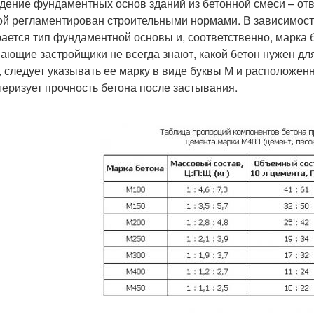
дение фундаментных основ зданий из бетонной смеси – от
ой регламентирован строительными нормами. В зависимости
ается тип фундаментной основы и, соответственно, марка 
ающие застройщики не всегда знают, какой бетон нужен д
, следует указывать ее марку в виде буквы М и расположе
теризует прочность бетона после застывания.