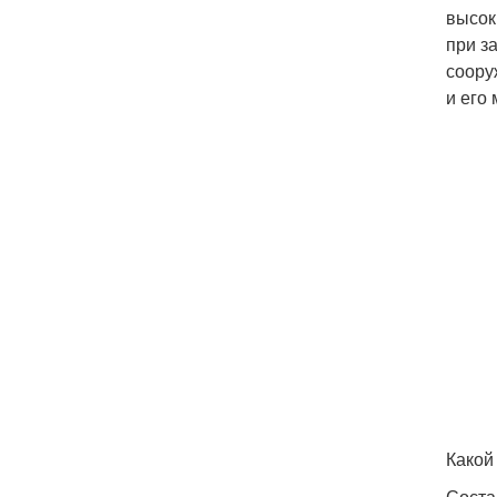
высок
при з
соору
и его
Какой
Соста