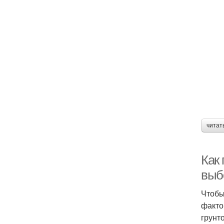
читат
Как
выб
Чтобы
факто
грунт