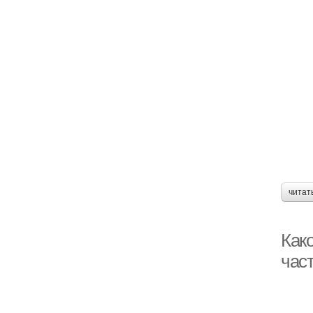
читат
Как
час