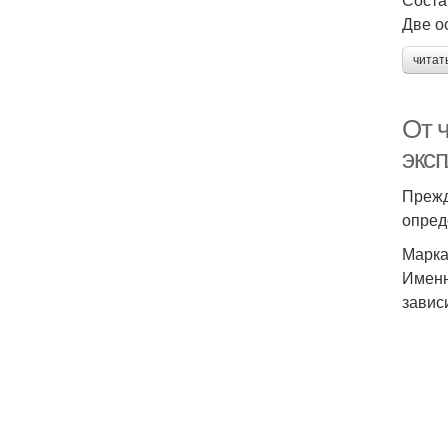
Две о
читат
От 
экс
Прежд
опред
Марка
Именн
завис