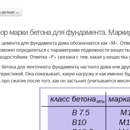
ь дальше →
ор марки бетона для фундамента. Маркир
 цемента для фундамента дома обозначается как «М». Отме
оможет определиться с параметрами подвижности вещества.
 водостойким. Отметка «F» связана с тем, какая у вещества
 бетона для ленточного фундамента частного дома или друг
теристикой. Она показывает, какую нагрузку и как именно б
ь про сжатие после того, как он застынет (учитывается месяч