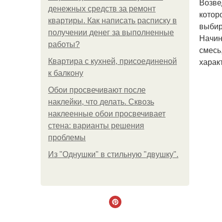
Возве
денежных средств за ремонт
котор
квартиры. Как написать расписку в
выбир
получении денег за выполненные
Начин
работы?
смесь
харак
Квартира с кухней, присоединеной
к балкону
Обои просвечивают после
наклейки, что делать. Сквозь
наклеенные обои просвечивает
стена: варианты решения
проблемы
Из "Однушки" в стильную "двушку".