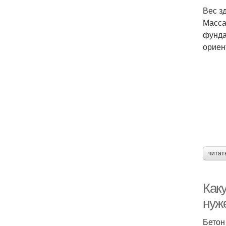
Вес з
Масса
фунда
ориен
читат
Как
нуж
Бетон