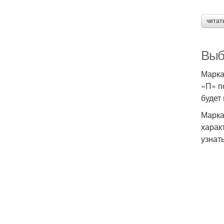
читат
Выб
Марка
«П» п
будет
Марка
харак
узнат