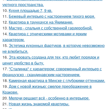
уютного пространства.
10.
Кухня площадью 7, 9 кв.
11.
Бежевый интерьер с настроением тихого моря.
12.
Квартира в таунхаусе на Якиманке.
13.
Мастер - спальня с собственной гардеробной.
14.
Квартира с этническими мотивами и ярким
характером.
15.
Эстетика кухонных фартуков, в которую невозможно
не влюбиться.
16.
Эта кровать создана для тех, кто любит порядок и
ценит удобство в быту.
17.
"Сталинка" с характером: современный интерьер с
французско - скандинавским настроением.
18.
Камерная квартира в Минске с глубокими оттенками.
19.
Дом с новой жизнью: смелое преображение в
Кракове.
20.
Мелочи решают всё - особенно в интерьере.
21.
Новая жизнь знакомой квартиры.