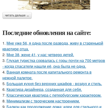
читать дальше →
Последние обновления на сайте:
1.
Мне уже 56, я одна после развода, живу в старенькой
квартире отца.
2.
Мне 38, жене 41, у нас четверо детей.
3.
Глухая туристка сорвалась с горы почти на 700 метров
- когда спасатели нашли её, она была не одна.
4.
Ванная комната после капитального ремонта в
нежной палитре.
5.
Большая кухня без верхних шкафов - воздух и стиль.
6.
Квартира дизайнера, созданная для себя.
7.
Классическая квартира с петербургским характером.
8.
Минимализм с творческим настроением.
9.
Балкон как продолжение дома: идеи для стильного и