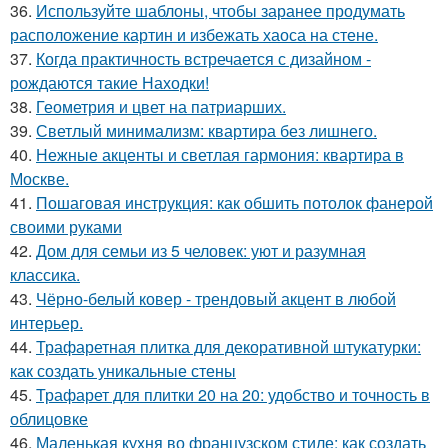
36.
Используйте шаблоны, чтобы заранее продумать
расположение картин и избежать хаоса на стене.
37.
Когда практичность встречается с дизайном -
рождаются такие Находки!
38.
Геометрия и цвет на патриарших.
39.
Светлый минимализм: квартира без лишнего.
40.
Нежные акценты и светлая гармония: квартира в
Москве.
41.
Пошаговая инструкция: как обшить потолок фанерой
своими руками
42.
Дом для семьи из 5 человек: уют и разумная
классика.
43.
Чёрно-белый ковер - трендовый акцент в любой
интерьер.
44.
Трафаретная плитка для декоративной штукатурки:
как создать уникальные стены
45.
Трафарет для плитки 20 на 20: удобство и точность в
облицовке
46.
Маленькая кухня во французском стиле: как создать