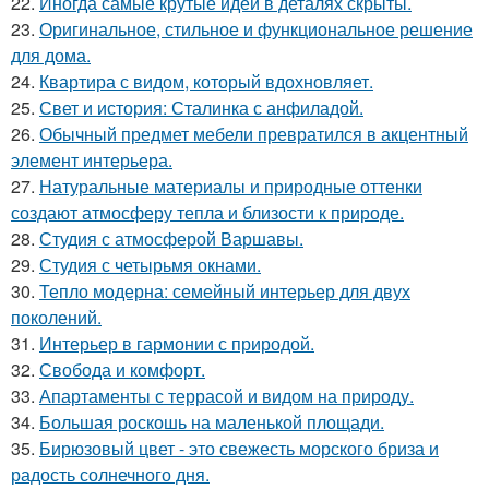
22.
Иногда самые крутые идеи в деталях скрыты.
23.
Оригинальное, стильное и функциональное решение
для дома.
24.
Квартира с видом, который вдохновляет.
25.
Свет и история: Сталинка с анфиладой.
26.
Обычный предмет мебели превратился в акцентный
элемент интерьера.
27.
Натуральные материалы и природные оттенки
создают атмосферу тепла и близости к природе.
28.
Студия с атмосферой Варшавы.
29.
Студия с четырьмя окнами.
30.
Тепло модерна: семейный интерьер для двух
поколений.
31.
Интерьер в гармонии с природой.
32.
Свобода и комфорт.
33.
Апартаменты с террасой и видом на природу.
34.
Большая роскошь на маленькой площади.
35.
Бирюзовый цвет - это свежесть морского бриза и
радость солнечного дня.