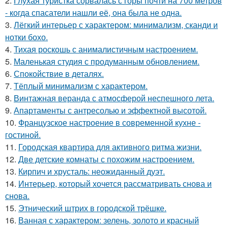
2.
Глухая туристка сорвалась с горы почти на 700 метров
- когда спасатели нашли её, она была не одна.
3.
Лёгкий интерьер с характером: минимализм, сканди и
нотки бохо.
4.
Тихая роскошь с анималистичным настроением.
5.
Маленькая студия с продуманным обновлением.
6.
Спокойствие в деталях.
7.
Тёплый минимализм с характером.
8.
Винтажная веранда с атмосферой неспешного лета.
9.
Апартаменты с антресолью и эффектной высотой.
10.
Французское настроение в современной кухне -
гостиной.
11.
Городская квартира для активного ритма жизни.
12.
Две детские комнаты с похожим настроением.
13.
Кирпич и хрусталь: неожиданный дуэт.
14.
Интерьер, который хочется рассматривать снова и
снова.
15.
Этнический штрих в городской трёшке.
16.
Ванная с характером: зелень, золото и красный