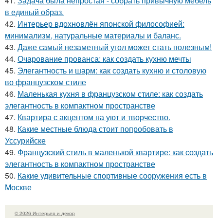
41.
Задача была непростая - собрать привычную мебель
в единый образ.
42.
Интерьер вдохновлён японской философией:
минимализм, натуральные материалы и баланс.
43.
Даже самый незаметный угол может стать полезным!
44.
Очарование прованса: как создать кухню мечты
45.
Элегантность и шарм: как создать кухню и столовую
во французском стиле
46.
Маленькая кухня в французском стиле: как создать
элегантность в компактном пространстве
47.
Квартира с акцентом на уют и творчество.
48.
Какие местные блюда стоит попробовать в
Уссурийске
49.
Французский стиль в маленькой квартире: как создать
элегантность в компактном пространстве
50.
Какие удивительные спортивные сооружения есть в
Москве
© 2026 Интерьер и декор