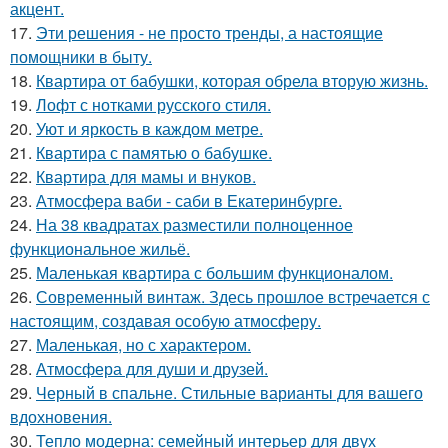
акцент.
17.
Эти решения - не просто тренды, а настоящие
помощники в быту.
18.
Квартира от бабушки, которая обрела вторую жизнь.
19.
Лофт с нотками русского стиля.
20.
Уют и яркость в каждом метре.
21.
Квартира с памятью о бабушке.
22.
Квартира для мамы и внуков.
23.
Атмосфера ваби - саби в Екатеринбурге.
24.
На 38 квадратах разместили полноценное
функциональное жильё.
25.
Маленькая квартира с большим функционалом.
26.
Современный винтаж. Здесь прошлое встречается с
настоящим, создавая особую атмосферу.
27.
Маленькая, но с характером.
28.
Атмосфера для души и друзей.
29.
Черный в спальне. Стильные варианты для вашего
вдохновения.
30.
Тепло модерна: семейный интерьер для двух