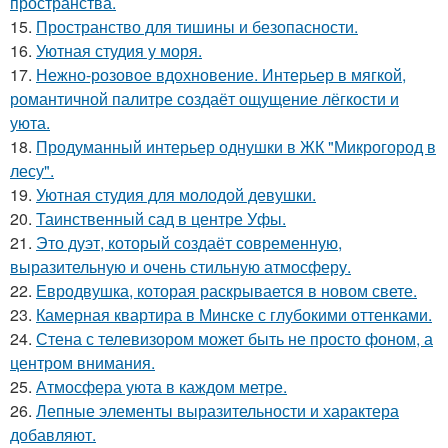
пространства.
15.
Пространство для тишины и безопасности.
16.
Уютная студия у моря.
17.
Нежно-розовое вдохновение. Интерьер в мягкой,
романтичной палитре создаёт ощущение лёгкости и
уюта.
18.
Продуманный интерьер однушки в ЖК "Микрогород в
лесу".
19.
Уютная студия для молодой девушки.
20.
Таинственный сад в центре Уфы.
21.
Это дуэт, который создаёт современную,
выразительную и очень стильную атмосферу.
22.
Евродвушка, которая раскрывается в новом свете.
23.
Камерная квартира в Минске с глубокими оттенками.
24.
Стена с телевизором может быть не просто фоном, а
центром внимания.
25.
Атмосфера уюта в каждом метре.
26.
Лепные элементы выразительности и характера
добавляют.