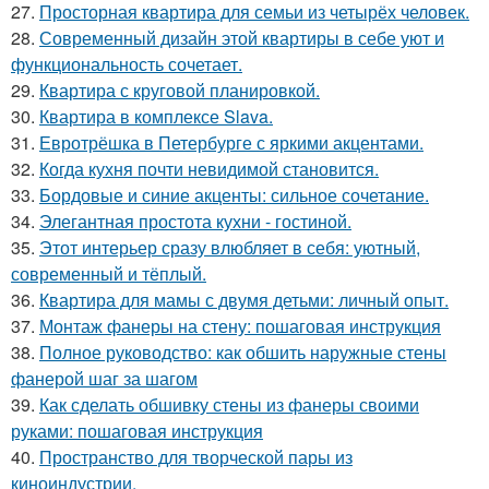
27.
Просторная квартира для семьи из четырёх человек.
28.
Современный дизайн этой квартиры в себе уют и
функциональность сочетает.
29.
Квартира с круговой планировкой.
30.
Квартира в комплексе Slava.
31.
Евротрёшка в Петербурге с яркими акцентами.
32.
Когда кухня почти невидимой становится.
33.
Бордовые и синие акценты: сильное сочетание.
34.
Элегантная простота кухни - гостиной.
35.
Этот интерьер сразу влюбляет в себя: уютный,
современный и тёплый.
36.
Квартира для мамы с двумя детьми: личный опыт.
37.
Монтаж фанеры на стену: пошаговая инструкция
38.
Полное руководство: как обшить наружные стены
фанерой шаг за шагом
39.
Как сделать обшивку стены из фанеры своими
руками: пошаговая инструкция
40.
Пространство для творческой пары из
киноиндустрии.