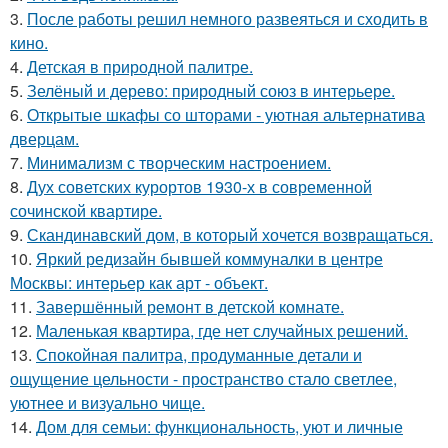
3.
После работы решил немного развеяться и сходить в
кино.
4.
Детская в природной палитре.
5.
Зелёный и дерево: природный союз в интерьере.
6.
Открытые шкафы со шторами - уютная альтернатива
дверцам.
7.
Минимализм с творческим настроением.
8.
Дух советских курортов 1930-х в современной
сочинской квартире.
9.
Скандинавский дом, в который хочется возвращаться.
10.
Яркий редизайн бывшей коммуналки в центре
Москвы: интерьер как арт - объект.
11.
Завершённый ремонт в детской комнате.
12.
Маленькая квартира, где нет случайных решений.
13.
Спокойная палитра, продуманные детали и
ощущение цельности - пространство стало светлее,
уютнее и визуально чище.
14.
Дом для семьи: функциональность, уют и личные