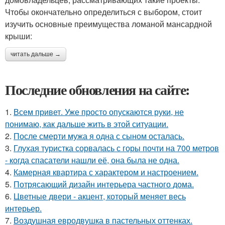
Чтобы окончательно определиться с выбором, стоит
изучить основные преимущества ломаной мансардной
крыши:
читать дальше →
Последние обновления на сайте:
1.
Всем привет. Уже просто опускаются руки, не
понимаю, как дальше жить в этой ситуации.
2.
После смерти мужа я одна с сыном осталась.
3.
Глухая туристка сорвалась с горы почти на 700 метров
- когда спасатели нашли её, она была не одна.
4.
Камерная квартира с характером и настроением.
5.
Потрясающий дизайн интерьера частного дома.
6.
Цветные двери - акцент, который меняет весь
интерьер.
7.
Воздушная евродвушка в пастельных оттенках.