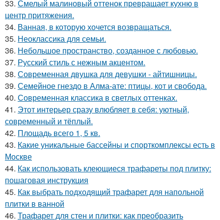
33.
Смелый малиновый оттенок превращает кухню в
центр притяжения.
34.
Ванная, в которую хочется возвращаться.
35.
Неоклассика для семьи.
36.
Небольшое пространство, созданное с любовью.
37.
Русский стиль с нежным акцентом.
38.
Современная двушка для девушки - айтишницы.
39.
Семейное гнездо в Алма-ате: птицы, кот и свобода.
40.
Современная классика в светлых оттенках.
41.
Этот интерьер сразу влюбляет в себя: уютный,
современный и тёплый.
42.
Площадь всего 1, 5 кв.
43.
Какие уникальные бассейны и спорткомплексы есть в
Москве
44.
Как использовать клеющиеся трафареты под плитку:
пошаговая инструкция
45.
Как выбрать подходящий трафарет для напольной
плитки в ванной
46.
Трафарет для стен и плитки: как преобразить