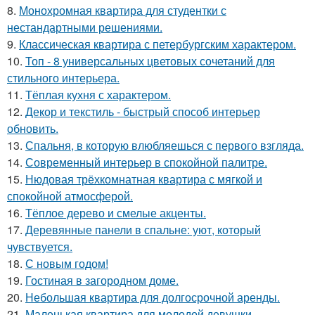
8.
Монохромная квартира для студентки с
нестандартными решениями.
9.
Классическая квартира с петербургским характером.
10.
Топ - 8 универсальных цветовых сочетаний для
стильного интерьера.
11.
Тёплая кухня с характером.
12.
Декор и текстиль - быстрый способ интерьер
обновить.
13.
Спальня, в которую влюбляешься с первого взгляда.
14.
Современный интерьер в спокойной палитре.
15.
Нюдовая трёхкомнатная квартира с мягкой и
спокойной атмосферой.
16.
Тёплое дерево и смелые акценты.
17.
Деревянные панели в спальне: уют, который
чувствуется.
18.
С новым годом!
19.
Гостиная в загородном доме.
20.
Небольшая квартира для долгосрочной аренды.
21.
Маленькая квартира для молодой девушки.