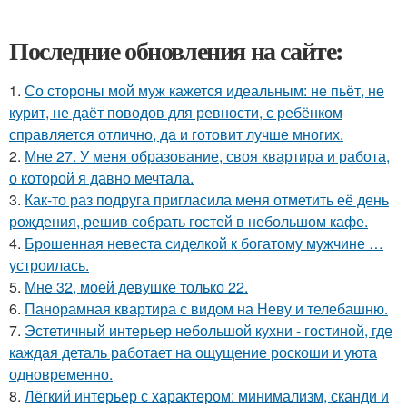
Последние обновления на сайте:
1.
Со стороны мой муж кажется идеальным: не пьёт, не
курит, не даёт поводов для ревности, с ребёнком
справляется отлично, да и готовит лучше многих.
2.
Мне 27. У меня образование, своя квартира и работа,
о которой я давно мечтала.
3.
Как-то раз подруга пригласила меня отметить её день
рождения, решив собрать гостей в небольшом кафе.
4.
Брошенная невеста сиделкой к богатому мужчине …
устроилась.
5.
Мне 32, моей девушке только 22.
6.
Панорамная квартира с видом на Неву и телебашню.
7.
Эстетичный интерьер небольшой кухни - гостиной, где
каждая деталь работает на ощущение роскоши и уюта
одновременно.
8.
Лёгкий интерьер с характером: минимализм, сканди и