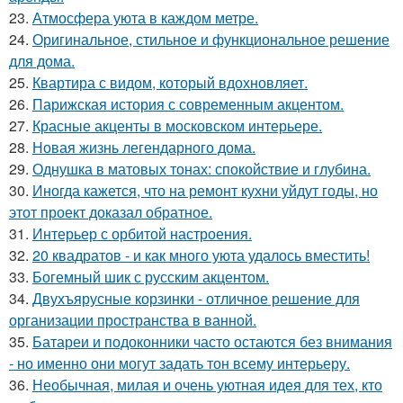
23.
Атмосфера уюта в каждом метре.
24.
Оригинальное, стильное и функциональное решение
для дома.
25.
Квартира с видом, который вдохновляет.
26.
Парижская история с современным акцентом.
27.
Красные акценты в московском интерьере.
28.
Новая жизнь легендарного дома.
29.
Однушка в матовых тонах: спокойствие и глубина.
30.
Иногда кажется, что на ремонт кухни уйдут годы, но
этот проект доказал обратное.
31.
Интерьер с орбитой настроения.
32.
20 квадратов - и как много уюта удалось вместить!
33.
Богемный шик с русским акцентом.
34.
Двухъярусные корзинки - отличное решение для
организации пространства в ванной.
35.
Батареи и подоконники часто остаются без внимания
- но именно они могут задать тон всему интерьеру.
36.
Необычная, милая и очень уютная идея для тех, кто