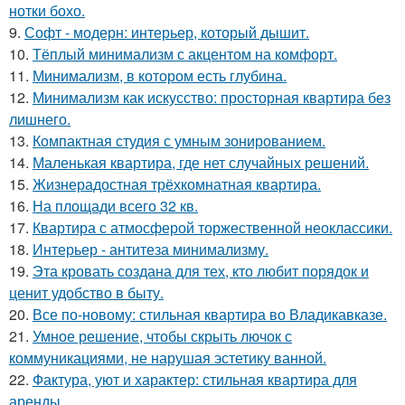
нотки бохо.
9.
Софт - модерн: интерьер, который дышит.
10.
Тёплый минимализм с акцентом на комфорт.
11.
Минимализм, в котором есть глубина.
12.
Минимализм как искусство: просторная квартира без
лишнего.
13.
Компактная студия с умным зонированием.
14.
Маленькая квартира, где нет случайных решений.
15.
Жизнерадостная трёхкомнатная квартира.
16.
На площади всего 32 кв.
17.
Квартира с атмосферой торжественной неоклассики.
18.
Интерьер - антитеза минимализму.
19.
Эта кровать создана для тех, кто любит порядок и
ценит удобство в быту.
20.
Все по-новому: стильная квартира во Владикавказе.
21.
Умное решение, чтобы скрыть лючок с
коммуникациями, не нарушая эстетику ванной.
22.
Фактура, уют и характер: стильная квартира для
аренды.