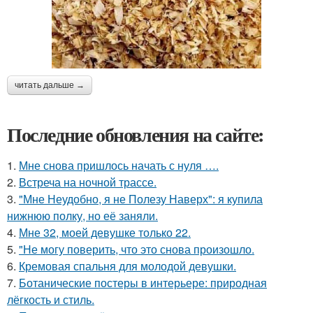
читать дальше →
Последние обновления на сайте:
1.
Мне снова пришлось начать с нуля ….
2.
Встреча на ночной трассе.
3.
"Мне Неудобно, я не Полезу Наверх": я купила
нижнюю полку, но её заняли.
4.
Мне 32, моей девушке только 22.
5.
"Не могу поверить, что это снова произошло.
6.
Кремовая спальня для молодой девушки.
7.
Ботанические постеры в интерьере: природная
лёгкость и стиль.