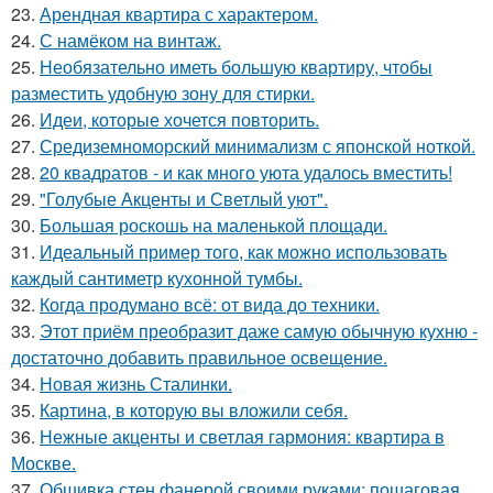
23.
Арендная квартира с характером.
24.
С намёком на винтаж.
25.
Необязательно иметь большую квартиру, чтобы
разместить удобную зону для стирки.
26.
Идеи, которые хочется повторить.
27.
Средиземноморский минимализм с японской ноткой.
28.
20 квадратов - и как много уюта удалось вместить!
29.
"Голубые Акценты и Светлый уют".
30.
Большая роскошь на маленькой площади.
31.
Идеальный пример того, как можно использовать
каждый сантиметр кухонной тумбы.
32.
Когда продумано всё: от вида до техники.
33.
Этот приём преобразит даже самую обычную кухню -
достаточно добавить правильное освещение.
34.
Новая жизнь Сталинки.
35.
Картина, в которую вы вложили себя.
36.
Нежные акценты и светлая гармония: квартира в
Москве.
37.
Обшивка стен фанерой своими руками: пошаговая