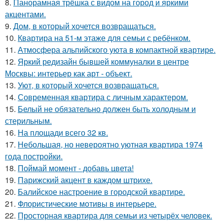
8.
Панорамная трёшка с видом на город и яркими
акцентами.
9.
Дом, в который хочется возвращаться.
10.
Квартира на 51-м этаже для семьи с ребёнком.
11.
Атмосфера альпийского уюта в компактной квартире.
12.
Яркий редизайн бывшей коммуналки в центре
Москвы: интерьер как арт - объект.
13.
Уют, в который хочется возвращаться.
14.
Современная квартира с личным характером.
15.
Белый не обязательно должен быть холодным и
стерильным.
16.
На площади всего 32 кв.
17.
Небольшая, но невероятно уютная квартира 1974
года постройки.
18.
Поймай момент - добавь цвета!
19.
Парижский акцент в каждом штрихе.
20.
Балийское настроение в городской квартире.
21.
Флористические мотивы в интерьере.
22.
Просторная квартира для семьи из четырёх человек.