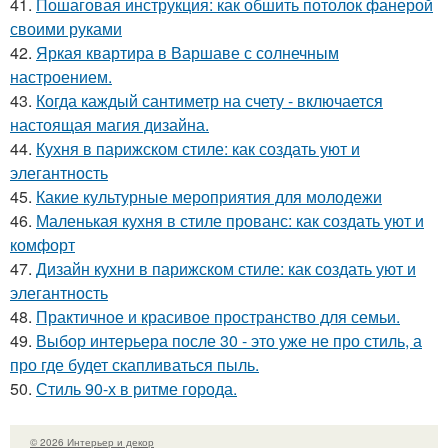
41.
Пошаговая инструкция: как обшить потолок фанерой
своими руками
42.
Яркая квартира в Варшаве с солнечным
настроением.
43.
Когда каждый сантиметр на счету - включается
настоящая магия дизайна.
44.
Кухня в парижском стиле: как создать уют и
элегантность
45.
Какие культурные мероприятия для молодежи
46.
Маленькая кухня в стиле прованс: как создать уют и
комфорт
47.
Дизайн кухни в парижском стиле: как создать уют и
элегантность
48.
Практичное и красивое пространство для семьи.
49.
Выбор интерьера после 30 - это уже не про стиль, а
про где будет скапливаться пыль.
50.
Стиль 90-х в ритме города.
© 2026 Интерьер и декор