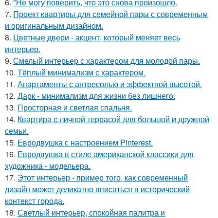
6.
"Не могу поверить, что это снова произошло.
7.
Проект квартиры для семейной пары с современным
и оригинальным дизайном.
8.
Цветные двери - акцент, который меняет весь
интерьер.
9.
Смелый интерьер с характером для молодой пары.
10.
Тёплый минимализм с характером.
11.
Апартаменты с антресолью и эффектной высотой.
12.
Дарк - минимализм для жизни без лишнего.
13.
Просторная и светлая спальня.
14.
Квартира с личной террасой для большой и дружной
семьи.
15.
Евродвушка с настроением Pinterest.
16.
Евродвушка в стиле американской классики для
художника - модельера.
17.
Этот интерьер - пример того, как современный
дизайн может деликатно вписаться в исторический
контекст города.
18.
Светлый интерьер, спокойная палитра и