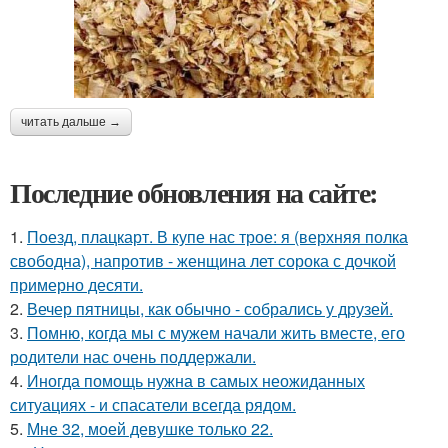
читать дальше →
Последние обновления на сайте:
1.
Поезд, плацкарт. В купе нас трое: я (верхняя полка
свободна), напротив - женщина лет сорока с дочкой
примерно десяти.
2.
Вечер пятницы, как обычно - собрались у друзей.
3.
Помню, когда мы с мужем начали жить вместе, его
родители нас очень поддержали.
4.
Иногда помощь нужна в самых неожиданных
ситуациях - и спасатели всегда рядом.
5.
Мне 32, моей девушке только 22.