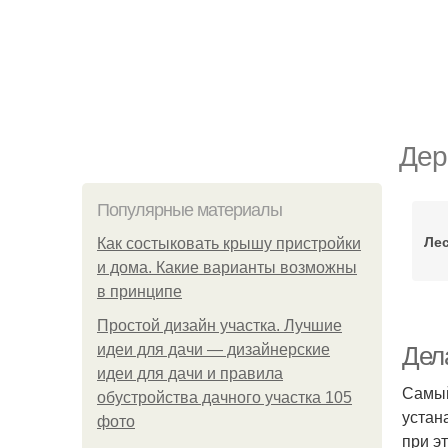
Дер
Популярные материалы
Ле
Как состыковать крышу пристройки
и дома. Какие варианты возможны
в принципе
Простой дизайн участка. Лучшие
идеи для дачи — дизайнерские
Дел
идеи для дачи и правила
Самый
обустройства дачного участка 105
устан
фото
при э