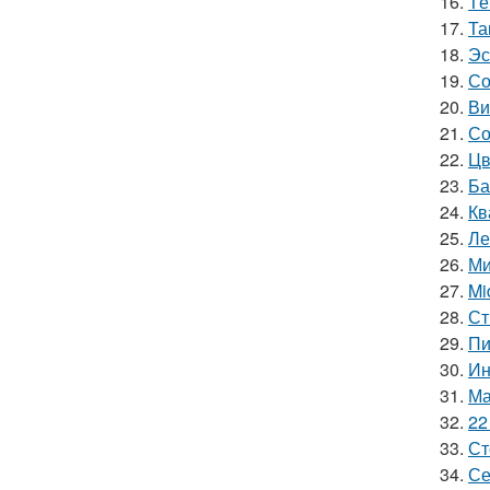
16.
Тё
17.
Та
18.
Эс
19.
Со
20.
Ви
21.
Со
22.
Цв
23.
Ба
24.
Кв
25.
Ле
26.
Ми
27.
Mi
28.
Ст
29.
Пи
30.
Ин
31.
Ма
32.
22
33.
Ст
34.
Се