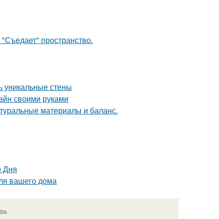
 "Съедает" пространство.
ть уникальные стены
зайн своими руками
туральные материалы и баланс.
о Дня
для вашего дома
язь