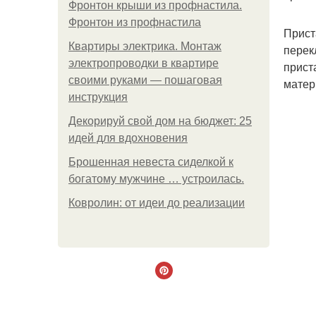
Фронтон крыши из профнастила.
Фронтон из профнастила
Прист
Квартиры электрика. Монтаж
перек
электропроводки в квартире
прист
своими руками — пошаговая
матер
инструкция
Декорируй свой дом на бюджет: 25
идей для вдохновения
Брошенная невеста сиделкой к
богатому мужчине … устроилась.
Ковролин: от идеи до реализации