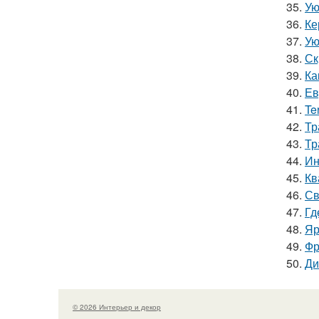
35.
Ую
36.
Ке
37.
Ую
38.
Ск
39.
Ка
40.
Ев
41.
Te
42.
Тр
43.
Тр
44.
Ин
45.
Кв
46.
Св
47.
Гд
48.
Яр
49.
Фр
50.
Ди
© 2026 Интерьер и декор