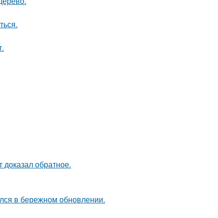
дерево.
ться.
.
кт доказал обратное.
ался в бережном обновлении.