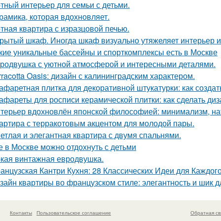
тный интерьер для семьи с детьми.
рамика, которая вдохновляет.
тная квартира с изразцовой печью.
рытый шкаф. Иногда шкаф визуально утяжеляет интерьер и
кие уникальные бассейны и спорткомплексы есть в Москве
родвушка с уютной атмосферой и интересными деталями.
rracotta Oasis: дизайн с калининградским характером.
афаретная плитка для декоративной штукатурки: как созда
афареты для росписи керамической плитки: как сделать ди
терьер вдохновлён японской философией: минимализм, на
артира с терракотовым акцентом для молодой пары.
етлая и элегантная квартира с двумя спальнями.
е в Москве можно отдохнуть с детьми
кая винтажная евродвушка.
анцузская Кантри Кухня: 28 Классических Идеи для Каждог
зайн квартиры во французском стиле: элегантность и шик 
Контакты
Пользовательское соглашение
Обратная св