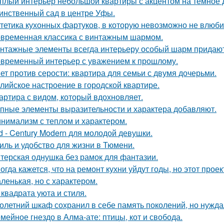
плый интерьер небольшой квартиры с акцентом на тёмное 
инственный сад в центре Уфы.
тетика кухонных фартуков, в которую невозможно не влюби
временная классика с винтажным шармом.
нтажные элементы всегда интерьеру особый шарм придают
временный интерьер с уважением к прошлому.
ет против серости: квартира для семьи с двумя дочерьми.
лийское настроение в городской квартире.
артира с видом, который вдохновляет.
пные элементы выразительности и характера добавляют.
нимализм с теплом и характером.
d - Century Modern для молодой девушки.
иль и удобство для жизни в Тюмени.
терская однушка без рамок для фантазии.
огда кажется, что на ремонт кухни уйдут годы, но этот прое
ленькая, но с характером.
 квадрата уюта и стиля.
олетний шкаф сохранил в себе память поколений, но нужд
мейное гнездо в Алма-ате: птицы, кот и свобода.