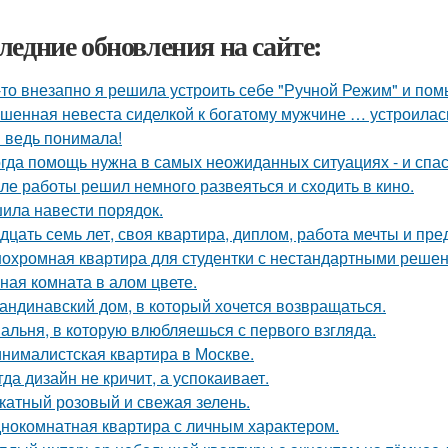
ледние обновления на сайте:
-то внезапно я решила устроить себе "Ручной Режим" и пом
шенная невеста сиделкой к богатому мужчине … устроилас
я ведь понимала!
гда помощь нужна в самых неожиданных ситуациях - и спас
ле работы решил немного развеяться и сходить в кино.
ила навести порядок.
дцать семь лет, своя квартира, диплом, работа мечты и пре
охромная квартира для студентки с нестандартными реше
ная комната в алом цвете.
андинавский дом, в который хочется возвращаться.
альня, в которую влюбляешься с первого взгляда.
нималистская квартира в Москве.
гда дизайн не кричит, а успокаивает.
катный розовый и свежая зелень.
нокомнатная квартира с личным характером.