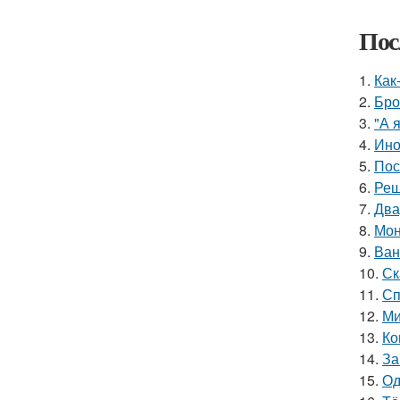
Пос
1.
Как
2.
Бро
3.
"А 
4.
Ино
5.
Пос
6.
Реш
7.
Два
8.
Мон
9.
Ван
10.
Ск
11.
Сп
12.
Ми
13.
Ко
14.
За
15.
Од