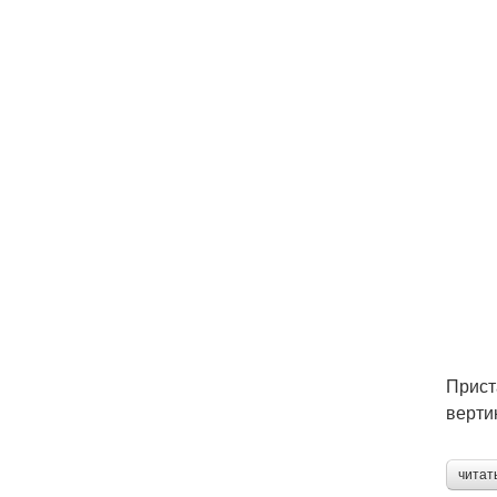
Прист
верти
читат