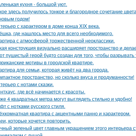
ленькая кухня - большой уют.
кое здесь получилось тонкое и благородное сочетание цвета
новым годом!
терьер с характером в доме конца XIX века.
ёшка, где нашлось место для всего необходимого.
артира с атмосферой торжественной неоклассики.
кая конструкция визуально расширяет пространство и дела
от пушистый герой будто создан для того, чтобы разрывать
риканские мотивы в городской квартире.
артира для семьи, которая живёт на два города.
мпактное пространство, но сколько вкуса и продуманности!
терьер с нотами сказки.
нтхаус, где всё начинается с красоты.
же 4 квадратных метра могут выглядеть стильно и удобно!
фт с нотками русского стиля.
ёхкомнатная квартира с акцентными панно и характером.
еи, которые хочется повторить.
чный зеленый цвет главным украшением этого интерьера с
нимализм с душой.