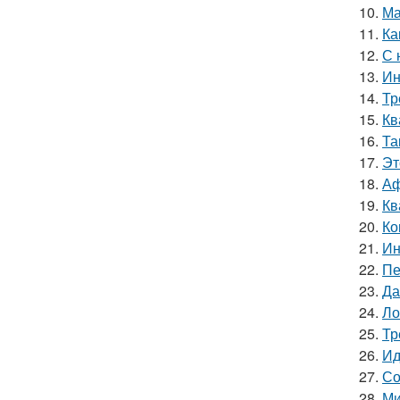
10.
Ма
11.
Ка
12.
С 
13.
Ин
14.
Тр
15.
Кв
16.
Та
17.
Эт
18.
Аф
19.
Кв
20.
Ко
21.
Ин
22.
Пе
23.
Да
24.
Ло
25.
Тр
26.
Ид
27.
Со
28.
Ми