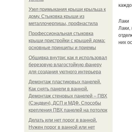
каждо
Узел примыкания крыши крыльца к
дому. Стыковка крыши из
Лаки
металлочерпицы, профнастила
Лаки,
Профессиональная стыковка
отдел
крыши пристройки с крышей дома:
них о
основные принципы и приемы
Обшивка внутри: как я использовал
березовую влагостойкую фанеру
для создания уютного интерьера
Демонтаж пластиковых панелей.
Как снять панели в ванной.
Демонтаж стеновых панелей – ПВХ
(Сэндвич), ДСП и МДФ. Способы
крепления ПВХ панелей на потолок
Делать или нет порог в ванной.
Нужен порог в ванной или нет