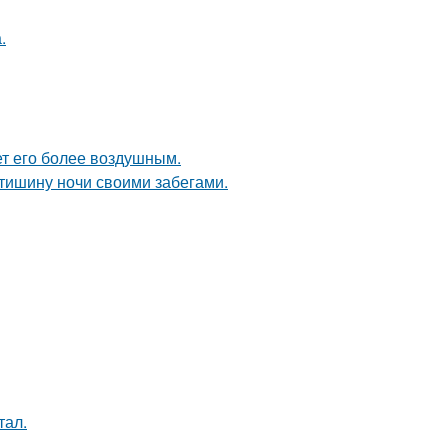
.
ет его более воздушным.
 тишину ночи своими забегами.
тал.