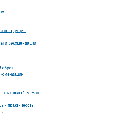
но.
я инструкция
еты и рекомендации
 образ.
рекомендации
знать каждый гурман
ь и практичность
нь