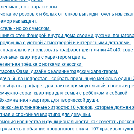
ленькая, но с характером.
четание розовых и белых оттенков выглядит очень изыскан
амор как акцент.
стель - но со смыслом.
шивка стен фанерой внутри дома своими руками: пошагова
родвушка с уютной атмосферой и интересными деталями.
к правильно использовать трафарет для плитки 40x40: сов
ленькая квартира с характером цвета.
егантная трёшка с нотками классики.
rracotta Oasis: дизайн с калининградским характером.
дача была непростая - собрать привычную мебель в единый
к выбрать трафарет для плитки прямоугольный: советы и 
мчужно-серая квартира для семьи с ребёнком и собакой.
ёхкомнатная квартира для творческой души.
рижские кулинарные хитрости: 10 уловок, которые должен 
тная и спокойная квартира для девушки.
рмония изящества и функциональности: как сочетать роскош
грузитесь в обаяние прованского стиля: 107 красивых кухо