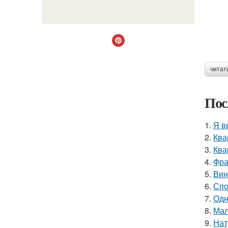
читат
Пос
1.
Я в
2.
Ква
3.
Ква
4.
Фра
5.
Вин
6.
Спо
7.
Одн
8.
Мал
9.
Нат