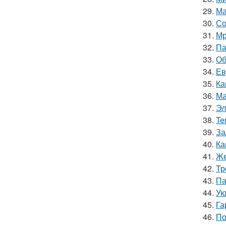
29.
Ма
30.
Со
31.
Мр
32.
Па
33.
Об
34.
Ев
35.
Ка
36.
Ма
37.
Эл
38.
Te
39.
За
40.
Ка
41.
Же
42.
Тр
43.
Па
44.
Ую
45.
Га
46.
По