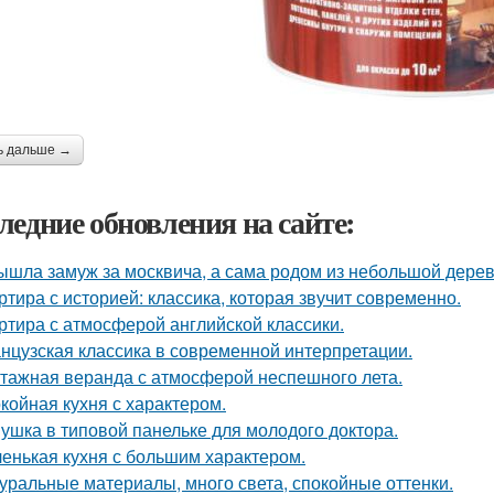
ь дальше →
ледние обновления на сайте:
ышла замуж за москвича, а сама родом из небольшой дерев
ртира с историей: классика, которая звучит современно.
ртира с атмосферой английской классики.
нцузская классика в современной интерпретации.
тажная веранда с атмосферой неспешного лета.
койная кухня с характером.
ушка в типовой панельке для молодого доктора.
енькая кухня с большим характером.
уральные материалы, много света, спокойные оттенки.