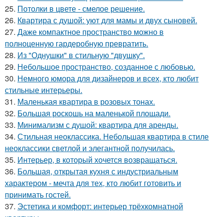
25.
Потолки в цвете - смелое решение.
26.
Квартира с душой: уют для мамы и двух сыновей.
27.
Даже компактное пространство можно в
полноценную гардеробную превратить.
28.
Из "Однушки" в стильную "двушку".
29.
Небольшое пространство, созданное с любовью.
30.
Немного юмора для дизайнеров и всех, кто любит
стильные интерьеры.
31.
Маленькая квартира в розовых тонах.
32.
Большая роскошь на маленькой площади.
33.
Минимализм с душой: квартира для аренды.
34.
Стильная неоклассика. Небольшая квартира в стиле
неоклассики светлой и элегантной получилась.
35.
Интерьер, в который хочется возвращаться.
36.
Большая, открытая кухня с индустриальным
характером - мечта для тех, кто любит готовить и
принимать гостей.
37.
Эстетика и комфорт: интерьер трёхкомнатной