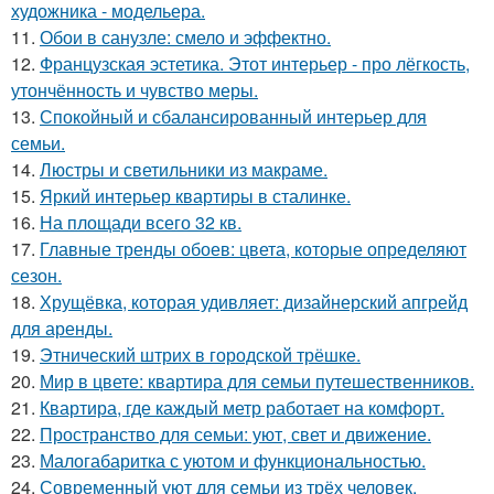
художника - модельера.
11.
Обои в санузле: смело и эффектно.
12.
Французская эстетика. Этот интерьер - про лёгкость,
утончённость и чувство меры.
13.
Спокойный и сбалансированный интерьер для
семьи.
14.
Люстры и светильники из макраме.
15.
Яркий интерьер квартиры в сталинке.
16.
На площади всего 32 кв.
17.
Главные тренды обоев: цвета, которые определяют
сезон.
18.
Хрущёвка, которая удивляет: дизайнерский апгрейд
для аренды.
19.
Этнический штрих в городской трёшке.
20.
Мир в цвете: квартира для семьи путешественников.
21.
Квартира, где каждый метр работает на комфорт.
22.
Пространство для семьи: уют, свет и движение.
23.
Малогабаритка с уютом и функциональностью.
24.
Современный уют для семьи из трёх человек.