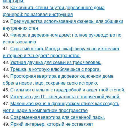
квартиры.
38.
Как обшить стены внутри деревянного дома
фанерой: пошаговая инструкция
39.
Преимущества использования фанеры для обшивки
внутренних стен
40.
Фанера в деревянном доме: полное руководство по
использованию
41.
Скрытый шкаф. Иногда шкаф визуально утяжеляет
интерьер и "Съедает" пространство.
42.
Уютная двушка для семьи из трёх человек.
43.
Трёшка, в которую влюбляешься с порога.
44.
Просторная квартира в дореволюционном доме
обрела новое лицо, сохранив свою историю.
45.
Стильная спальня с гардеробной и акцентной стеной.
46.
Интерьер для IT - специалиста с творческой душой.
47.
Маленькая кухня в французском стиле: как создать
уют и шарм в компактном пространстве
48.
Современная квартира для семейной пары.
49.
Яркий интерьер, который не оставляет