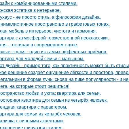
зайн с комбинированными стилями.
жская эстетика в интерьере.
ухаус - не просто стиль, а философия дизайна.
нималистичное пространство в графитовых тонах.
лая мебель в интерьере: чистота и гармония.
артира с атмосферой торжественной неоклассики.
хня - гостиная в современном стиле.
зные стулья - один из самых эффектных приёмов.
артира для молодой семьи с малышом.
от дизайн - пример того, как практичность может быть стиль
кое решение создаёт ощущение лёгкости и простора, превра
етильники в форме луны снова на пике популярности - и не 
ета, на которые стоит решиться!
остранство любви и уюта: квартира для семьи.
осторная квартира для семьи из четырёх человек.
ендная квартира с характером.
артира для семьи из четырёх человек.
алинка с винными акцентами.
охновение шинуазри стилем.