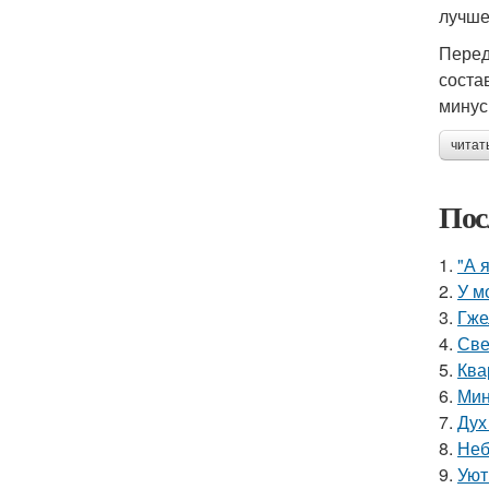
лучше
Перед
соста
минус
читат
Пос
1.
"А 
2.
У м
3.
Гже
4.
Све
5.
Ква
6.
Мин
7.
Дух
8.
Неб
9.
Уют