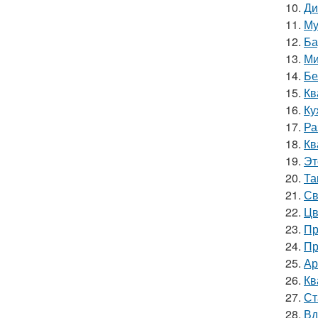
10.
Ди
11.
Му
12.
Ба
13.
Ми
14.
Бе
15.
Кв
16.
Ку
17.
Ра
18.
Кв
19.
Эт
20.
Та
21.
Св
22.
Цв
23.
Пр
24.
Пр
25.
Ар
26.
Кв
27.
Ст
28.
Вд