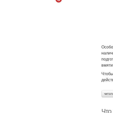
Особо
налич
подго
вмяти
Чтобы
дейст
читат
Что