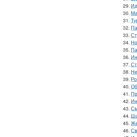
29.
Ид
30.
Ма
31.
Ту
32.
Па
33.
Ст
34.
Но
35.
Па
36.
Ин
37.
Ст
38.
Не
39.
Ро
40.
Об
41.
Пр
42.
Ин
43.
См
44.
Ша
45.
Же
46.
Св