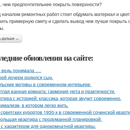
, чем предпочтительнее покрыть поверхности?
 началом ремонтных работ стоит обдумать материал и цвет
вить примерную смету и сделать вывод чем лучше покрыть 
ы.
ь дальше →
ледние обновления на сайте:
я ведь понимала ….
оей дочери родился сын.
льские мотивы в современном интерьере.
тлая ванная комната: гармония уюта и практичности.
ртира с историей: классика, которая звучит современно.
имализм, в котором легко жить.
 советских курортов 1930-х в современной сочинской кварт
ольшая квартира с продуманной планировкой.
 с характером для однокомнатной квартиры.