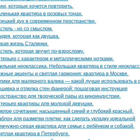
еи, которые хочется повторить.
ленькая квартира в розовых тонах.
рецкий дух в современном пространстве.
стель - но со смыслом.
удия, которая как двушка.
вая жизнь Сталинки.
стель, которая звучит по-взрослому.
терьер с характером и металлическими нотками.
ильная неоклассика. Небольшая квартира в стиле неокласси
жные акценты и светлая гармония: квартира в Москве.
лики для малярного валика — какой лучше использовать в 
шивка и отделка стен фанерой: пошаговая инструкция
остранство для творческой пары из киноиндустрии.
терьер квартиры для молодой девушки.
елое сочетание: насыщенный синий и глубокий красный.
блон для разметки плитки: как сделать укладку идеальной
мчужно-серая квартира для семьи с ребёнком и собакой.
етлая квартира в Петербурге.