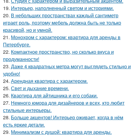
18.
Студия с характером и выразительным акцентом.
19.
Интерьер, наполненный светом и историями.
20.
В небольших пространствах каждый сантиметр
играет роль, поэтому мебель должна быть не только
красивой, но и умной.
21.
Монохром с характером: квартира для аренды в
Петербурге.
22.
Компактное пространство, но сколько вкуса и
продуманности!
23.
Даже 4 квадратных метра могут выглядеть стильно и
удобно!
24.
Арендная квартира с характером.
25.
Свет и дыхание времени.
26.
Квартира для айтишника и его собаки.
27.
Немного юмора для дизайнеров и всех, кто любит
стильные интерьеры.
28.
Больше акцентов! Интерьер оживает, когда в нём
есть яркие детали.
29.
Минимализм с душой: квартира для аренды.