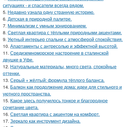
ситуациях - и спасатели всегда рядом.
5.
Недавно узнала одну странную историю.
6.
Детская в природной палитре.
7.
Минимализм с умным зонированием.
8.
Светлая квартира с тёплыми природными акцентами.
9.
Уютный интерьер спальни с атмосферой спокойствия.
10.
Апартаменты с антресолью и эффектной высотой.
11.
Средиземноморское настроение в сталинской
двушке в Уфе.
12.
Натуральные материалы, много света, спокойные
оттенки.
13.
Серый + жёлтый: формула тёплого баланса.
14.
Балкон как продолжение дома: идеи для стильного и
уютного пространства.
15.
Какое здесь получилось тонкое и благородное
сочетание цвета.
16.
Светлая квартира с акцентом на комфорт.
17.
Зеркало как инструмент дизайна.