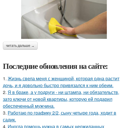
читать дальше →
Последние обновления на сайте:
1.
Жизнь свела меня с женщиной, которая одна растит
дочь, и я довольно быстро привязался к ним обеим.
2.
Я в браке, а у подруги - ни штампа, ни обязательств,
зато ключи от новой квартиры, которую ей подарил
обеспеченный мужчина.
3.
Работаю по графику 2/2, сыну четыре года, ходит в
садик.
4.
Иногда помощь нужна в самых неожиданных