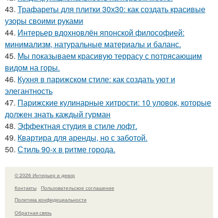
43.
Трафареты для плитки 30х30: как создать красивые
узоры своими руками
44.
Интерьер вдохновлён японской философией:
минимализм, натуральные материалы и баланс.
45.
Мы показываем красивую террасу с потрясающим
видом на горы.
46.
Кухня в парижском стиле: как создать уют и
элегантность
47.
Парижские кулинарные хитрости: 10 уловок, которые
должен знать каждый гурман
48.
Эффектная студия в стиле лофт.
49.
Квартира для аренды, но с заботой.
50.
Стиль 90-х в ритме города.
© 2026 Интерьер и декор
Контакты
Пользовательское соглашение
Политика конфидециальности
Обратная связь