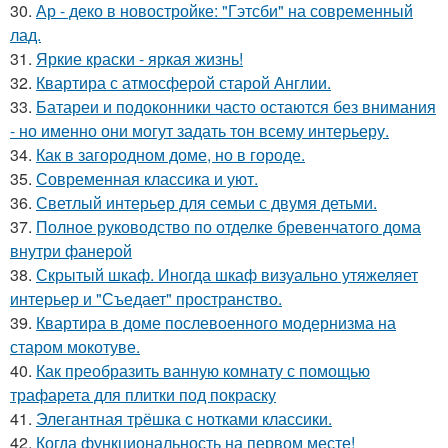
30.
Ар - деко в новостройке: "Гэтсби" на современный
лад.
31.
Яркие краски - яркая жизнь!
32.
Квартира с атмосферой старой Англии.
33.
Батареи и подоконники часто остаются без внимания
- но именно они могут задать тон всему интерьеру.
34.
Как в загородном доме, но в городе.
35.
Современная классика и уют.
36.
Светлый интерьер для семьи с двумя детьми.
37.
Полное руководство по отделке бревенчатого дома
внутри фанерой
38.
Скрытый шкаф. Иногда шкаф визуально утяжеляет
интерьер и "Съедает" пространство.
39.
Квартира в доме послевоенного модернизма на
старом мокотуве.
40.
Как преобразить ванную комнату с помощью
трафарета для плитки под покраску
41.
Элегантная трёшка с нотками классики.
42.
Когда функциональность на первом месте!