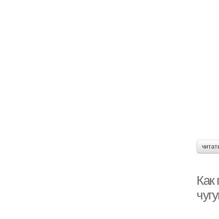
читат
Как 
чуг