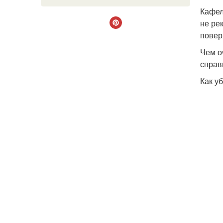
Кафел
не ре
повер
Чем о
справ
Как у