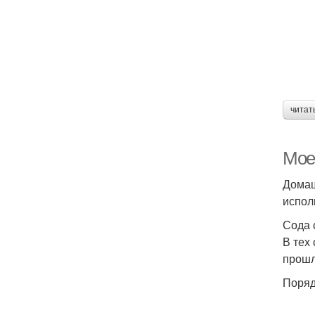
читат
Мое
Домаш
испол
Сода 
В тех
прошл
Поряд