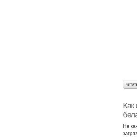
читат
Как
бел
Не ка
загря