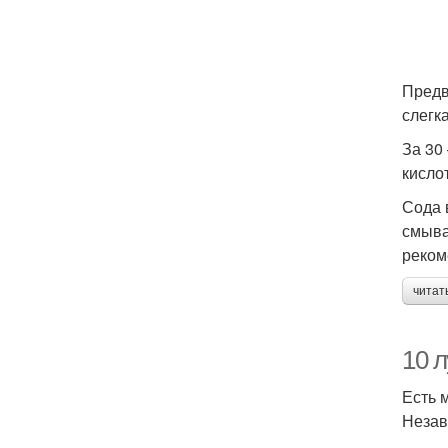
Предв
слегк
За 30
кисло
Сода 
смыва
реком
читат
10 л
Есть 
Незав