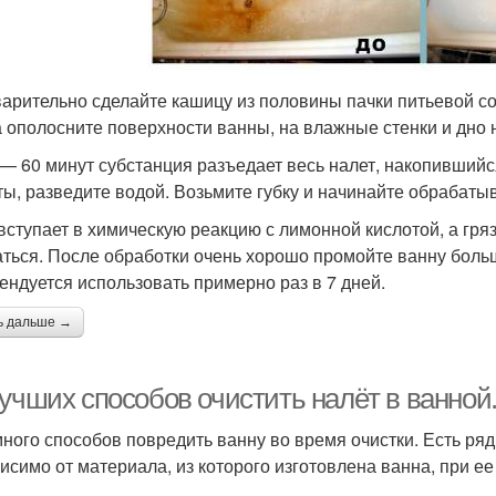
арительно сделайте кашицу из половины пачки питьевой с
а ополосните поверхности ванны, на влажные стенки и дно 
 — 60 минут субстанция разъедает весь налет, накопившийс
ты, разведите водой. Возьмите губку и начинайте обрабаты
вступает в химическую реакцию с лимонной кислотой, а гряз
ться. После обработки очень хорошо промойте ванну боль
ендуется использовать примерно раз в 7 дней.
ь дальше →
учших способов очистить налёт в ванной.
много способов повредить ванну во время очистки. Есть ря
исимо от материала, из которого изготовлена ванна, при ее