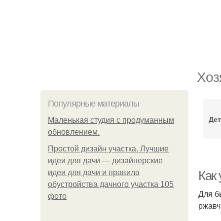
Хоз
Популярные материалы
Де
Маленькая студия с продуманным
обновлением.
Простой дизайн участка. Лучшие
идеи для дачи — дизайнерские
идеи для дачи и правила
Как
обустройства дачного участка 105
Для б
фото
ржавч