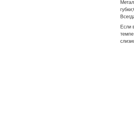
Метал
губки
Всегд
Если 
темпе
слизи