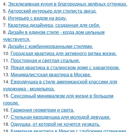
4.
Эксклюзивная кухня в благородных зелёных оттенках.
5.
Авторский интерьер для стилиста звезд.
6.
Интерьер с видом на воду.
7.
Квартира дизайнера, созданная для себя.
8.
Дизайн в едином стиле - когда дом цельным
чувствуется.
9.
Дизайн с комбинированными стилями.
10.
Городская квартира для активного ритма жизни.
11.
Просторная и светлая спальня.
12.
Яркая квартира в сталинском доме с характером.
13.
Минималистская квартира в Москве.
14.
Евродвушка в стиле американской классики для
художника - модельера.
15.
Сенсорный минимализм для жизни в большом
городе.
16.
Гармония геометрии и света.
17.
Стильная евродвушка для молодой девушки.
18.
Однушка, от которой не хочется уезжать.
19.
Камерная квартира в Минске с глубокими оттенками.