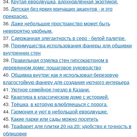
34.
Крутая евродвушка, вдохновлённая экзотикой.
35.
Детская без ярких кричащих акцентов - и это
прекрасно.
36.
Даже небольшое пространство может быть
невероятно удобным.
37.
Сдержанная элегантность в серо - белой палитре.
38.
Преимущества использования фанеры для обшивки
внутренних стен
39.
Правильная отделка стен гипсокартоном в
деревянном доме: пошаговое руководство
40.
Обшивка внутри: как я использовал березовую
влагостойкую фанеру для создания уютного интерьера
41.
Уютное семейное гнездо в Казани.
42.
Квартира в классическом доме с историей.
43.
Трёшка, в которую влюбляешься с порога.
44.
Гармония и уют в небольшой евродвушке.
45.
Какие парки или сады можно посетить
46.
Трафарет для плитки 20 на 20: удобство и точность в
облицовке