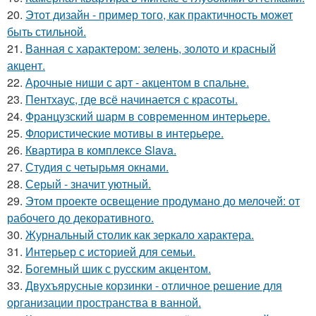
20.
Этот дизайн - пример того, как практичность может
быть стильной.
21.
Ванная с характером: зелень, золото и красный
акцент.
22.
Арочные ниши с арт - акцентом в спальне.
23.
Пентхаус, где всё начинается с красоты.
24.
Французский шарм в современном интерьере.
25.
Флористические мотивы в интерьере.
26.
Квартира в комплексе Slava.
27.
Студия с четырьмя окнами.
28.
Серый - значит уютный.
29.
Этом проекте освещение продумано до мелочей: от
рабочего до декоративного.
30.
Журнальный столик как зеркало характера.
31.
Интерьер с историей для семьи.
32.
Богемный шик с русским акцентом.
33.
Двухъярусные корзинки - отличное решение для
организации пространства в ванной.