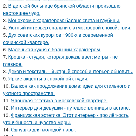
2.
В детской больнице брянской области произошло
настоящее чудо.
3.
Монохром с характером: баланс света и глубины.
4.
Уютный интерьер спальни с атмосферой спокойствия.
5.
Дух советских курортов 1930-х в современной
сочинской квартире.
6.
Маленькая кухня с большим характером.
7.
Крошка - студия, которая доказывает: метры - не
главное.
8.
Декор и текстиль - быстрый способ интерьер обновить.
9.
Яркие акценты в спокойной студии.
10.
Балкон как продолжение дома: идеи для стильного и
уютного пространства.
11.
Японская эстетика в московской квартире.
12.
Интерьер для девушки - путешественницы в астане.
13.
Французская эстетика. Этот интерьер - про лёгкость,
утончённость и чувство меры.
14.
Однушка для молодой пары.