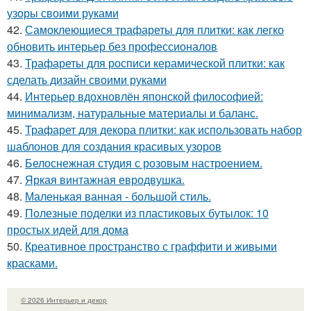
узоры своими руками
42.
Самоклеющиеся трафареты для плитки: как легко
обновить интерьер без профессионалов
43.
Трафареты для росписи керамической плитки: как
сделать дизайн своими руками
44.
Интерьер вдохновлён японской философией:
минимализм, натуральные материалы и баланс.
45.
Трафарет для декора плитки: как использовать набор
шаблонов для создания красивых узоров
46.
Белоснежная студия с розовым настроением.
47.
Яркая винтажная евродвушка.
48.
Маленькая ванная - большой стиль.
49.
Полезные поделки из пластиковых бутылок: 10
простых идей для дома
50.
Креативное пространство с граффити и живыми
красками.
© 2026 Интерьер и декор