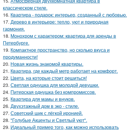
15.
Атмосферная двухкомнатная квартира в
классическом стиле.
16.
Квартира - подарок: интерьер, созданный с любовью.
17.
Дерево в интерьере: тепло, уют и природная
гармония.
18.
Монохром с характером: квартира для аренды в
Петербурге.
19.
Компактное пространство, но сколько вкуса и
продуманности!
20.
Новая жизнь знакомой квартиры.
21.
Квартира, где каждый метр работает на комфорт.
22.
Цвета, на которые стоит решиться!
23.
Светлая однушка для молодой девушки.
24.
Питерская однушка без компромиссов.
25.
Квартира для мамы и внуков.
26.
Двухэтажный дом в эко - стиле.
27.
Советский шик с лёгкой иронией.
28.
"Голубые Акценты и Светлый уют".
29.
Идеальный пример того, как можно использовать