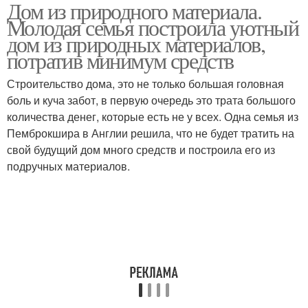
Дом из природного материала.
Домик из природного
Материал для поделок
Молодая семья построила уютный
материала
дом из природных материалов,
потратив минимум средств
Строительство дома, это не только большая головная
Хороший дом
Дом из листьев
боль и куча забот, в первую очередь это трата большого
количества денег, которые есть не у всех. Одна семья из
Пемброкшира в Англии решила, что не будет тратить на
свой будущий дом много средств и построила его из
Поделка из природного
подручных материалов.
материала