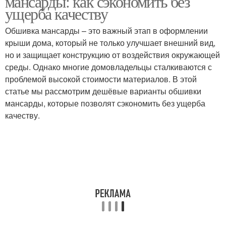
мансарды: как сэкономить без
ущерба качеству
Обшивка мансарды – это важный этап в оформлении
Материалы для
Необходимые
крыши дома, который не только улучшает внешний вид,
герметизации
материалы
но и защищает конструкцию от воздействия окружающей
среды. Однако многие домовладельцы сталкиваются с
проблемой высокой стоимости материалов. В этой
статье мы рассмотрим дешёвые варианты обшивки
Материал для
Хорошие материалы
мансарды, которые позволят сэкономить без ущерба
утепления
качеству.
Утеплительные
материалы