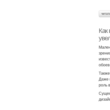
читат
Как
уве
Мален
зрени
извес
обоев
Также
Даже 
роль 
Сущес
дизай