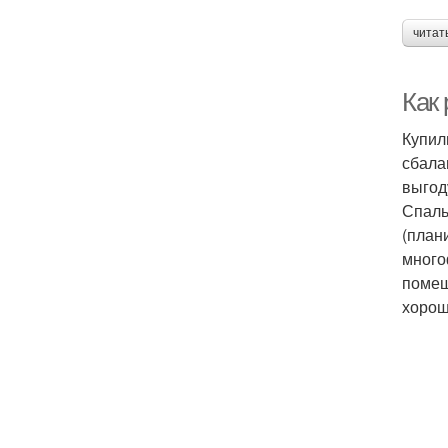
читат
Как
Купил
сбала
выгод
Спаль
(план
много
помещ
хорош