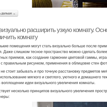
ь дальше →
 визуально расширить узкую комнату. Осн
личить комнату
ькие помещения могут стать визуально больше после прим
я. Даже слишком тесное пространство можно сделать бол
тных приемов, как создание гармонии цветовой гаммы, игра
 с правильным рисунком, применения в облицовке стен фо
 не стоит забывать и про точную расстановку предметов ме
использование мягкого и светлого, уютного и домашнего те
в воплощении идеи визуального увеличения комнаты.
твует несколько принципов визуального увеличения прост
неры: