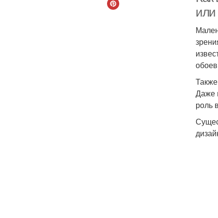
или
Мален
зрени
извес
обоев
Также
Даже 
роль 
Сущес
дизай