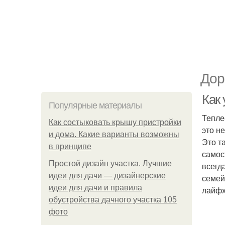
Дор
Как 
Популярные материалы
Тепле
Как состыковать крышу пристройки
это н
и дома. Какие варианты возможны
Это т
в принципе
самос
Простой дизайн участка. Лучшие
всегд
идеи для дачи — дизайнерские
семей
идеи для дачи и правила
лайфх
обустройства дачного участка 105
фото