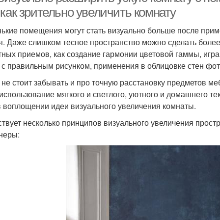
 как зрительно увеличить комнату
ькие помещения могут стать визуально больше после прим
я. Даже слишком тесное пространство можно сделать бол
тных приемов, как создание гармонии цветовой гаммы, игра
 с правильным рисунком, применения в облицовке стен фо
 не стоит забывать и про точную расстановку предметов ме
использование мягкого и светлого, уютного и домашнего те
в воплощении идеи визуального увеличения комнаты.
твует несколько принципов визуального увеличения прост
неры: