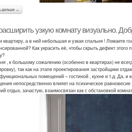
ь дальше →
 расширить узкую комнату визуально. Доб
и квартиру, а в ней небольшая и узкая спальня ! Ломаете го
нсированной? Как украсить её, чтобы скрыть дефект этого п
у?
ня , к большому сожалению (особенно в квартирах) не все
ировку), так как на этапе проектирования застройщики отда
функциональных помещений – гостиной , кухне и т.д. Да, и
ения непосредственно влияет на психическое равновесие л
ий отдых, зачастую, взаимосвязан как с обстановкой комнат