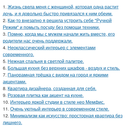
1.
Жизнь свела меня с женщиной, которая одна растит
дочь, и я довольно быстро привязался к ним обеим.
2.
Как-то внезапно я решила устроить себе "Ручной
Режим" и помыть посуду без помощи техники.
3.
Помню, когда мы с мужем начали жить вместе, его
родители нас очень поддержали.
4.
Неоклассический интерьер с элементами
современного.
5.
Нежная спальня в светлой палитре.
6.
Большая кухня без верхних шкафов - воздух и стиль.
7.
Панорамная трёшка с видом на город и яркими
акцентами.
8.
Квартира дизайнера, созданная для себя.
9.
Розовая плитка как акцент на кухне.
10.
Интерьер яркой студии в стиле нео Мемфис.
11.
Очень уютный интерьер в современном стиле.
12.
Минимализм как искусство: просторная квартира без
лишнего.