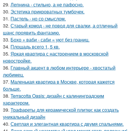
29.
Лепнина - стильно, а не пафосно.
30.
Эстетика прикроватных тумбочек.
31.
Пастель - но со смыслом.
32.
Старый комод - не повод для свалки, а отличный
шанс проявить фантазию.
33.
Бохо + ваби - саби = уют без границ.
34.
Площадь всего 1, 5 кв.
35.
Яркая квартира с настроением в московской
новостройке.
36.
Главный акцент в любом интерьере - хвостатый
любимец.
37.
Маленькая квартира в Москве, которая кажется
больше.
38.
Terracotta Oasis: дизайн с калининградским
характером.
39.
Трафареты для керамической плитки: как создать
уникальный дизайн
40.
Светлая и элегантная квартира с двумя спальнями.
41.
Даже самый незаметный угол может стать полезным!