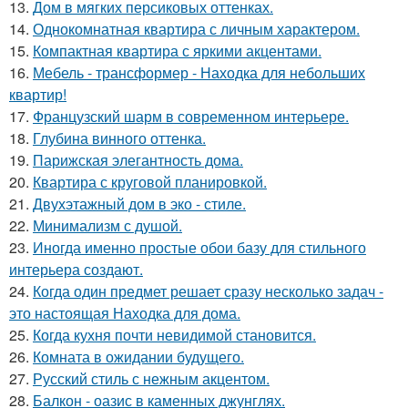
13.
Дом в мягких персиковых оттенках.
14.
Однокомнатная квартира с личным характером.
15.
Компактная квартира с яркими акцентами.
16.
Мебель - трансформер - Находка для небольших
квартир!
17.
Французский шарм в современном интерьере.
18.
Глубина винного оттенка.
19.
Парижская элегантность дома.
20.
Квартира с круговой планировкой.
21.
Двухэтажный дом в эко - стиле.
22.
Минимализм с душой.
23.
Иногда именно простые обои базу для стильного
интерьера создают.
24.
Когда один предмет решает сразу несколько задач -
это настоящая Находка для дома.
25.
Когда кухня почти невидимой становится.
26.
Комната в ожидании будущего.
27.
Русский стиль с нежным акцентом.
28.
Балкон - оазис в каменных джунглях.