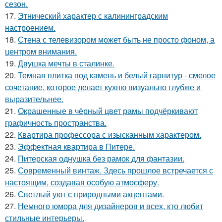
сезон.
17.
Этнический характер с калининградским
настроением.
18.
Стена с телевизором может быть не просто фоном, а
центром внимания.
19.
Двушка мечты в сталинке.
20.
Темная плитка под камень и белый гарнитур - смелое
сочетание, которое делает кухню визуально глубже и
выразительнее.
21.
Окрашенные в чёрный цвет рамы подчёркивают
графичность пространства.
22.
Квартира профессора с изысканным характером.
23.
Эффектная квартира в Питере.
24.
Питерская однушка без рамок для фантазии.
25.
Современный винтаж. Здесь прошлое встречается с
настоящим, создавая особую атмосферу.
26.
Светлый уют с природными акцентами.
27.
Немного юмора для дизайнеров и всех, кто любит
стильные интерьеры.