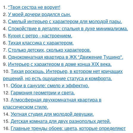
1.
"Твоя сестра не ворует!
2.
У моей дочери родился сын.
3.
Смелый интерьер с характером для молодой пары.
4.
Спокойствие в деталях: спальня в духе минимализма.
5.
Кухня с ретро - настроением.
6.
Тихая классика с характером.
7.
Столько детских, сколько характеров.
8.
Однокомнатная квартира в ЖК "Движение Тушино".
9.
Интерьер с характером в доме конца XIX века.
10.
Тихая роскошь. Интерьер, в котором нет кричащих
решений, но есть ощущение статуса и комфорта.
11.
Обои в санузле: смело и эффектно.
12.
Гармония геометрии и света.
13.
Атмосферная двухкомнатная квартира в
классическом стиле.
14.
Уютная студия для молодой девушки.
15.
Детская комната для двух разнополых детей.
16.
Главные тренды обоев: цвета, которые определяют