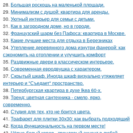
28.
Большая роскошь на маленькой площади.
29.
Минимализм с душой: квартира для аренды.
30.
Уютный интерьер для семьи с детьми.
31.
Как в загородном доме, но в городе.
32.
Французский шарм без Пафоса: квартира в Москве.
33.
Какие лучшие места для отдыха в Березниках
34.
Утепление деревянного дома изнутри фанерой: как
сэкономить на отоплении и улучшить комфорт
35.
Раздвижные двери в классическом интерьере.
36.
Современная евродвушка с характером.
37.
Скрытый шкаф. Иногда шкаф визуально утяжеляет
интерьер и "Съедает" пространство.
38.
Петербургская квартира в духе Ikea 60-х.
39.
Тренд: цветная сантехника - смело, ярко,
современно.
40.
Студия для тех, кто не боится цвета.
41.
Трафарет для плитки 30х30: как выбрать подходящий
42.
Когда функциональность на первом месте!
43.
Чёрно-белый ковер - трендовый акцент в любой