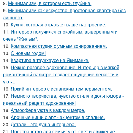
8.
Минимализм, в котором есть глубина.
9.
Минимализм как искусство: просторная квартира без
лишнего.
10.
Кухня, которая отражает ваше настроение.
11.
Интерьер получился спокойным, выверенным и
очень "Жилым".
12.
Компактная студия с умным зонированием.
13.
С новым годом!
14.
Квартира в таунхаусе на Якиманке.
15.
Нежно-розовое вдохновение. Интерьер в мягкой,
романтичной палитре создаёт ощущение лёгкости и
уюта.
16.
Яркий интерьер с испанским темпераментом.
17.
Немного творчества, чувство стиля и доля юмора -
идеальный рецепт вдохновения!
18.
Атмосфера уюта в каждом метре.
19.
Арочные ниши с арт - акцентом в спальне.
20.
Детали - это душа интерьера.
21.
Пространство для семьи: уют, свет и движение.