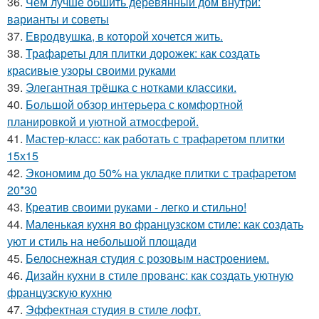
36.
Чем лучше обшить деревянный дом внутри:
варианты и советы
37.
Евродвушка, в которой хочется жить.
38.
Трафареты для плитки дорожек: как создать
красивые узоры своими руками
39.
Элегантная трёшка с нотками классики.
40.
Большой обзор интерьера с комфортной
планировкой и уютной атмосферой.
41.
Мастер-класс: как работать с трафаретом плитки
15х15
42.
Экономим до 50% на укладке плитки с трафаретом
20*30
43.
Креатив своими руками - легко и стильно!
44.
Маленькая кухня во французском стиле: как создать
уют и стиль на небольшой площади
45.
Белоснежная студия с розовым настроением.
46.
Дизайн кухни в стиле прованс: как создать уютную
французскую кухню
47.
Эффектная студия в стиле лофт.