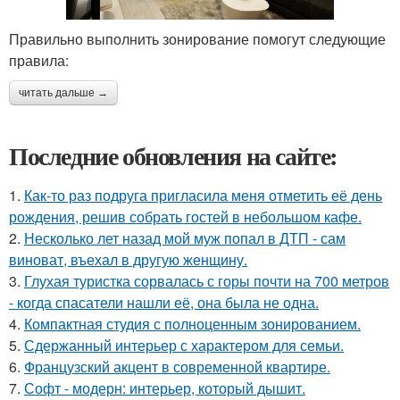
Правильно выполнить зонирование помогут следующие
правила:
читать дальше →
Последние обновления на сайте:
1.
Как-то раз подруга пригласила меня отметить её день
рождения, решив собрать гостей в небольшом кафе.
2.
Несколько лет назад мой муж попал в ДТП - сам
виноват, въехал в другую женщину.
3.
Глухая туристка сорвалась с горы почти на 700 метров
- когда спасатели нашли её, она была не одна.
4.
Компактная студия с полноценным зонированием.
5.
Сдержанный интерьер с характером для семьи.
6.
Французский акцент в современной квартире.
7.
Софт - модерн: интерьер, который дышит.