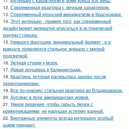
11.
Интерьер с характером в доме конца XIX века.
12.
Современная квартира с личным характером.
13.
Современный японский минимализм в Краснодаре.
14.
Этот интерьер - пример того, как современный
дизайн может деликатно вписаться в исторический
контекст города.
15.
Немного фантазии, минимальный бюджет - и в
комнате появляется стильное зеркало с мягкой
подсветкой.
16.
Уютная студия у моря.
17.
Яркая хрущёвка в Калининграде.
18.
Квартира, которая раскрылась заново после
перепланировки.
19.
Все по-новому: стильная квартира во Владикавказе.
20.
Дуплекс в духе американских домов.
21.
Умное решение, чтобы скрыть лючок с
коммуникациями, не нарушая эстетику ванной.
22.
Винтажные элементы всегда интерьеру особый
шарм придают.