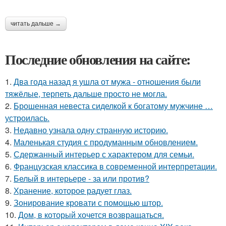
читать дальше →
Последние обновления на сайте:
1.
Два года назад я ушла от мужа - отношения были
тяжёлые, терпеть дальше просто не могла.
2.
Брошенная невеста сиделкой к богатому мужчине …
устроилась.
3.
Недавно узнала одну странную историю.
4.
Маленькая студия с продуманным обновлением.
5.
Сдержанный интерьер с характером для семьи.
6.
Французская классика в современной интерпретации.
7.
Белый в интерьере - за или против?
8.
Хранение, которое радует глаз.
9.
Зонирование кровати с помощью штор.
10.
Дом, в который хочется возвращаться.