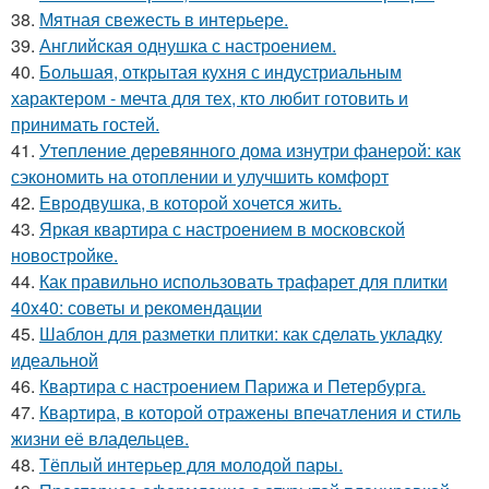
38.
Мятная свежесть в интерьере.
39.
Английская однушка с настроением.
40.
Большая, открытая кухня с индустриальным
характером - мечта для тех, кто любит готовить и
принимать гостей.
41.
Утепление деревянного дома изнутри фанерой: как
сэкономить на отоплении и улучшить комфорт
42.
Евродвушка, в которой хочется жить.
43.
Яркая квартира с настроением в московской
новостройке.
44.
Как правильно использовать трафарет для плитки
40x40: советы и рекомендации
45.
Шаблон для разметки плитки: как сделать укладку
идеальной
46.
Квартира с настроением Парижа и Петербурга.
47.
Квартира, в которой отражены впечатления и стиль
жизни её владельцев.
48.
Тёплый интерьер для молодой пары.