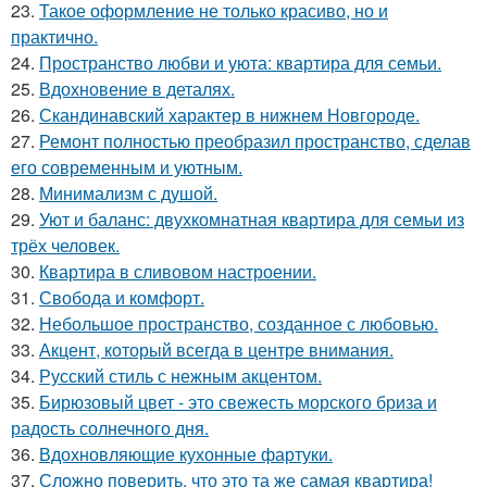
23.
Такое оформление не только красиво, но и
практично.
24.
Пространство любви и уюта: квартира для семьи.
25.
Вдохновение в деталях.
26.
Скандинавский характер в нижнем Новгороде.
27.
Ремонт полностью преобразил пространство, сделав
его современным и уютным.
28.
Минимализм с душой.
29.
Уют и баланс: двухкомнатная квартира для семьи из
трёх человек.
30.
Квартира в сливовом настроении.
31.
Свобода и комфорт.
32.
Небольшое пространство, созданное с любовью.
33.
Акцент, который всегда в центре внимания.
34.
Русский стиль с нежным акцентом.
35.
Бирюзовый цвет - это свежесть морского бриза и
радость солнечного дня.
36.
Вдохновляющие кухонные фартуки.
37.
Сложно поверить, что это та же самая квартира!