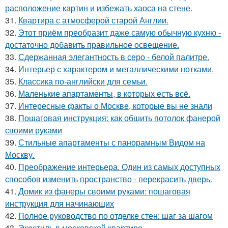
расположение картин и избежать хаоса на стене.
31.
Квартира с атмосферой старой Англии.
32.
Этот приём преобразит даже самую обычную кухню -
достаточно добавить правильное освещение.
33.
Сдержанная элегантность в серо - белой палитре.
34.
Интерьер с характером и металлическими нотками.
35.
Классика по-английски для семьи.
36.
Маленькие апартаменты, в которых есть всё.
37.
Интересные факты о Москве, которые вы не знали
38.
Пошаговая инструкция: как обшить потолок фанерой
своими руками
39.
Стильные апартаменты с панорамным Видом на
Москву.
40.
Преображение интерьера. Один из самых доступных
способов изменить пространство - перекрасить дверь.
41.
Домик из фанеры своими руками: пошаговая
инструкция для начинающих
42.
Полное руководство по отделке стен: шаг за шагом
43.
Экостиль в московской квартире.