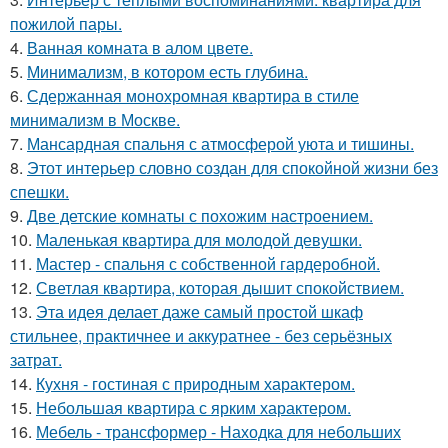
пожилой пары.
4.
Ванная комната в алом цвете.
5.
Минимализм, в котором есть глубина.
6.
Сдержанная монохромная квартира в стиле
минимализм в Москве.
7.
Мансардная спальня с атмосферой уюта и тишины.
8.
Этот интерьер словно создан для спокойной жизни без
спешки.
9.
Две детские комнаты с похожим настроением.
10.
Маленькая квартира для молодой девушки.
11.
Мастер - спальня с собственной гардеробной.
12.
Светлая квартира, которая дышит спокойствием.
13.
Эта идея делает даже самый простой шкаф
стильнее, практичнее и аккуратнее - без серьёзных
затрат.
14.
Кухня - гостиная с природным характером.
15.
Небольшая квартира с ярким характером.
16.
Мебель - трансформер - Находка для небольших