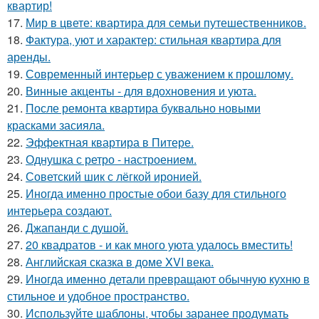
квартир!
17.
Мир в цвете: квартира для семьи путешественников.
18.
Фактура, уют и характер: стильная квартира для
аренды.
19.
Современный интерьер с уважением к прошлому.
20.
Винные акценты - для вдохновения и уюта.
21.
После ремонта квартира буквально новыми
красками засияла.
22.
Эффектная квартира в Питере.
23.
Однушка с ретро - настроением.
24.
Советский шик с лёгкой иронией.
25.
Иногда именно простые обои базу для стильного
интерьера создают.
26.
Джапанди с душой.
27.
20 квадратов - и как много уюта удалось вместить!
28.
Английская сказка в доме XVI века.
29.
Иногда именно детали превращают обычную кухню в
стильное и удобное пространство.
30.
Используйте шаблоны, чтобы заранее продумать