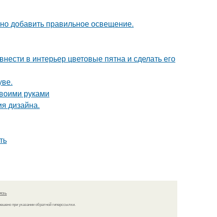
чно добавить правильное освещение.
нести в интерьер цветовые пятна и сделать его
уве.
своими руками
ия дизайна.
ть
язь
решено при указании обратной гиперссылки.