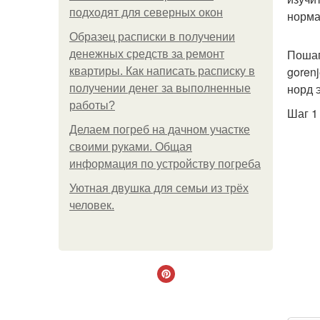
подходят для северных окон
норма
Образец расписки в получении
Пошаг
денежных средств за ремонт
gorenj
квартиры. Как написать расписку в
норд э
получении денег за выполненные
работы?
Шаг 1
Делаем погреб на дачном участке
своими руками. Общая
информация по устройству погреба
Уютная двушка для семьи из трёх
человек.