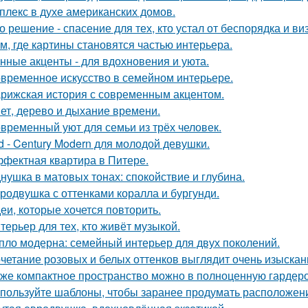
плекс в духе американских домов.
о решение - спасение для тех, кто устал от беспорядка и в
м, где картины становятся частью интерьера.
нные акценты - для вдохновения и уюта.
временное искусство в семейном интерьере.
рижская история с современным акцентом.
ет, дерево и дыхание времени.
временный уют для семьи из трёх человек.
d - Century Modern для молодой девушки.
фектная квартира в Питере.
нушка в матовых тонах: спокойствие и глубина.
родвушка с оттенками коралла и бургунди.
еи, которые хочется повторить.
терьер для тех, кто живёт музыкой.
пло модерна: семейный интерьер для двух поколений.
четание розовых и белых оттенков выглядит очень изыскан
же компактное пространство можно в полноценную гардер
пользуйте шаблоны, чтобы заранее продумать расположение