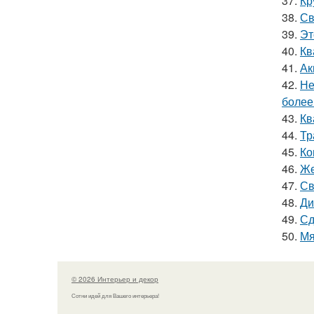
37.
Кр
38.
Св
39.
Эт
40.
Кв
41.
Ак
42.
Не
более
43.
Кв
44.
Тр
45.
Ко
46.
Же
47.
Св
48.
Ди
49.
Сд
50.
Мя
© 2026 Интерьер и декор
Сотни идей для Вашего интерьера!