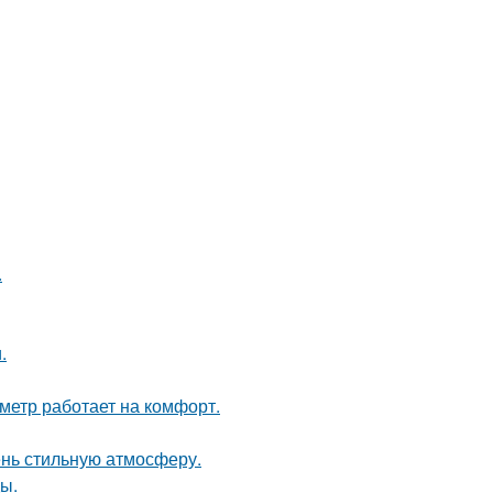
.
.
метр работает на комфорт.
ень стильную атмосферу.
ы.