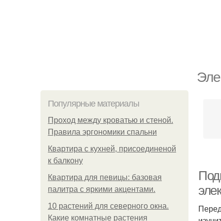
Эле
Популярные материалы
Проход между кроватью и стеной.
Правила эргономики спальни
Квартира с кухней, присоединеной
к балкону
Под
Квартира для певицы: базовая
эле
палитра с яркими акцентами.
10 растений для северного окна.
Перед
Какие комнатные растения
изучи