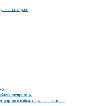
изуального шума.
но.
обную превратить.
 картин и избежать хаоса на стене.