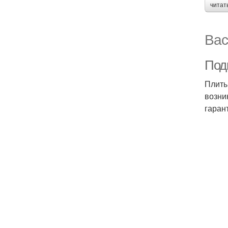
читат
Вас
Под
Плиты
возни
гаран