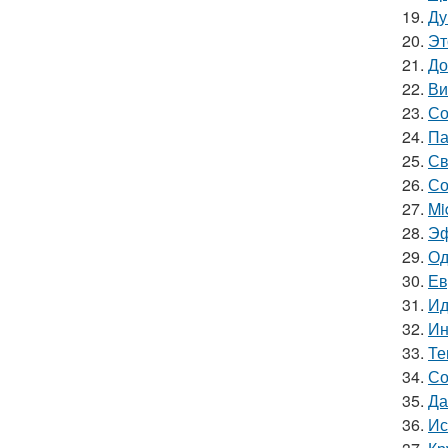
19.
Ду
20.
Эт
21.
До
22.
Ви
23.
Со
24.
Па
25.
Св
26.
Со
27.
Mi
28.
Эф
29.
Од
30.
Ев
31.
Ид
32.
Ин
33.
Те
34.
Со
35.
Да
36.
Ис