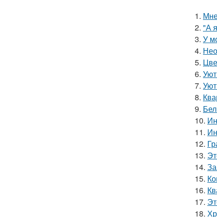
1.
Мне
2.
"А 
3.
У м
4.
Нео
5.
Цве
6.
Уют
7.
Уют
8.
Ква
9.
Бел
10.
Ин
11.
Ин
12.
Гр
13.
Эт
14.
За
15.
Ко
16.
Кв
17.
Эт
18.
Хр