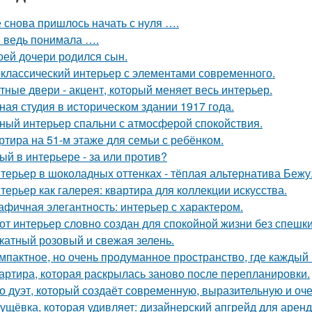
 снова пришлось начать с нуля ….
я ведь понимала ….
оей дочери родился сын.
классический интерьер с элементами современного.
тные двери - акцент, который меняет весь интерьер.
ная студия в историческом здании 1917 года.
ный интерьер спальни с атмосферой спокойствия.
ртира на 51-м этаже для семьи с ребёнком.
ый в интерьере - за или против?
терьер в шоколадных оттенках - тёплая альтернатива Бежу
терьер как галерея: квартира для коллекции искусства.
афичная элегантность: интерьер с характером.
от интерьер словно создан для спокойной жизни без спешки
катный розовый и свежая зелень.
мпактное, но очень продуманное пространство, где каждый 
артира, которая раскрылась заново после перепланировки.
о дуэт, который создаёт современную, выразительную и оч
ущёвка, которая удивляет: дизайнерский апгрейд для аренд