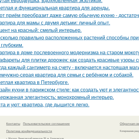
утая евродвушка, вдохновлённая экзотикой.
етлая и функциональная квартира для аренды.
от приём преобразит даже самую обычную кухню - достато
артира для мамы с двумя детьми: личный опыт.
цент на красный: смелый интерьер.
сколько правильно расположенных растений способны прив
 глубоким.
артира в доме послевоенного модернизма на старом мокот
афареты для плитки дорожек: как создать красивые узоры 
гда каждый сантиметр на счету - включается настоящая маг
мчужно-серая квартира для семьи с ребёнком и собакой.
етлая квартира в Петербурге.
зайн кухни в парижском стиле: как создать уют и элегантнос
ержанная элегантность: монохромный интерьер.
та и уют: квартира, где дышится легко.
Контакты
Пользовательское соглашение
Обратная св
Политика конфидециальности
Копирование раз
г. Москва, Денисовский переулок 26, м. Бауманская