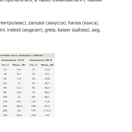
ктролюкс), zanussi (занусси), hansa (ханса),
t, indesit (индезит), greta, kaiser (кайзер), aeg,