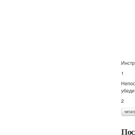
Инстр
1
Непос
убеди
2
читат
Пос