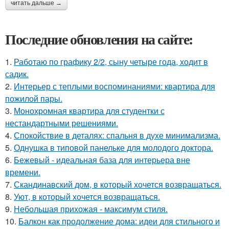
читать дальше →
Последние обновления на сайте:
1.
Работаю по графику 2/2, сыну четыре года, ходит в
садик.
2.
Интерьер с теплыми воспоминаниями: квартира для
пожилой пары.
3.
Монохромная квартира для студентки с
нестандартными решениями.
4.
Спокойствие в деталях: спальня в духе минимализма.
5.
Однушка в типовой панельке для молодого доктора.
6.
Бежевый - идеальная база для интерьера вне
времени.
7.
Скандинавский дом, в который хочется возвращаться.
8.
Уют, в который хочется возвращаться.
9.
Небольшая прихожая - максимум стиля.
10.
Балкон как продолжение дома: идеи для стильного и