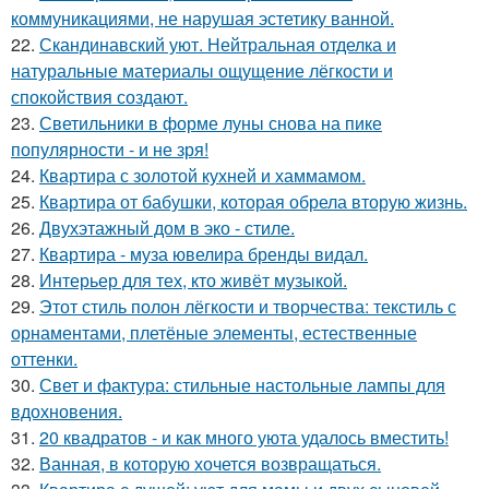
коммуникациями, не нарушая эстетику ванной.
22.
Скандинавский уют. Нейтральная отделка и
натуральные материалы ощущение лёгкости и
спокойствия создают.
23.
Светильники в форме луны снова на пике
популярности - и не зря!
24.
Квартира с золотой кухней и хаммамом.
25.
Квартира от бабушки, которая обрела вторую жизнь.
26.
Двухэтажный дом в эко - стиле.
27.
Квартира - муза ювелира бренды видал.
28.
Интерьер для тех, кто живёт музыкой.
29.
Этот стиль полон лёгкости и творчества: текстиль с
орнаментами, плетёные элементы, естественные
оттенки.
30.
Свет и фактура: стильные настольные лампы для
вдохновения.
31.
20 квадратов - и как много уюта удалось вместить!
32.
Ванная, в которую хочется возвращаться.