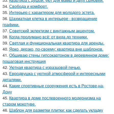
33.
Квартира с душой: уют для мамы и двух сыновей.
34.
Свобода и комфорт.
35.
Интерьер с характером для молодого эстета.
36.
Шахматная клетка в интерьере - возвращение
графики.
37.
Советский эклектизм с винтажным акцентом.
38.
Когда продумано всё: от вида до техники.
39.
Светлая и функциональная квартира для аренды.
40.
Ярко, дерзко, по-своему: квартира вне шаблонов.
41.
Обшиваю стены гипсокартоном в деревянном доме:
пошаговая инструкция
42.
Уютная квартира с изразцовой печью.
43.
Евродвушка с уютной атмосферой и интересными
деталями.
44.
Какие спортивные сооружения есть в Ростове-на-
Дону
45.
Квартира в доме послевоенного модернизма на
старом мокотуве.
46.
Шаблон для разметки плитки: как сделать укладку