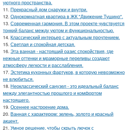
уютного пространства.
11.
Прекрасный дом снаружи и внутри.
12.
Однокомнатная квартира в ЖК "Движение Тушино".
13.
Современная гармония. В этом проекте чувствуется
тонкий баланс между уютом и функциональностью.
14.
Классический интерьер с актуальным прочтением.
15.
Светлая и спокойная детская.
16.
Эта ванная - настоящий оазис спокойствия, где
нежные оттенки и мраморные переливы создают
атмосферу легкости и расслабления.
17.
Эстетика кухонных фартуков, в которую невозможно
не влюбиться.
18.
Неоклассический санузел - это идеальный баланс
между элегантностью прошлого и комфортом
настоящего.
19.
Осеннее настроение дома.
20.
Ванная с характером: зелень, золото и красный
акцент.
21.
Умное решение, чтобы скрыть лючок с