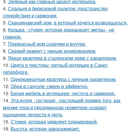
3.
Зелёный как главный акцент интерьера.
4.
Спальня в бирюзовой палитре: пространство
спокойствия и гармонии.
5.
Скандинавский дом, в который хочется возвращаться.
6.
Крошка - студия, которая доказывает: метры - не
главное.
7.
Прекрасный дом снаружи и внутри.
8.
Свежий ремонт с умным зонированием.
9.
Яркая квартира в сталинском доме с характером.
10.
Цвета и текстуры: уютный интерьер в Санкт-
петербурге.
11.
Однокомнатная квартира с личным характером.
12.
Обои в санузле: смело и эффектно.
13.
Белая мебель в интерьере: чистота и гармония.
14.
Эта кухня - гостиная - настоящий пример того, как
мягкие тона и продуманная геометрия создают
ощущение легкости и уюта.
15.
Студия, которая удивляет планировкой.
16.
Высота, которая завораживает.