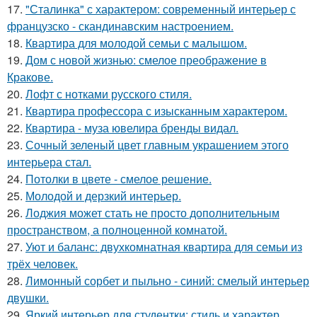
17.
"Сталинка" с характером: современный интерьер с
французско - скандинавским настроением.
18.
Квартира для молодой семьи с малышом.
19.
Дом с новой жизнью: смелое преображение в
Кракове.
20.
Лофт с нотками русского стиля.
21.
Квартира профессора с изысканным характером.
22.
Квартира - муза ювелира бренды видал.
23.
Сочный зеленый цвет главным украшением этого
интерьера стал.
24.
Потолки в цвете - смелое решение.
25.
Молодой и дерзкий интерьер.
26.
Лоджия может стать не просто дополнительным
пространством, а полноценной комнатой.
27.
Уют и баланс: двухкомнатная квартира для семьи из
трёх человек.
28.
Лимонный сорбет и пыльно - синий: смелый интерьер
двушки.
29.
Яркий интерьер для студентки: стиль и характер.