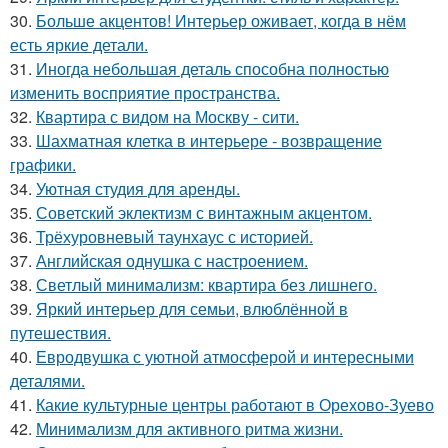
30.
Больше акцентов! Интерьер оживает, когда в нём
есть яркие детали.
31.
Иногда небольшая деталь способна полностью
изменить восприятие пространства.
32.
Квартира с видом на Москву - сити.
33.
Шахматная клетка в интерьере - возвращение
графики.
34.
Уютная студия для аренды.
35.
Советский эклектизм с винтажным акцентом.
36.
Трёхуровневый таунхаус с историей.
37.
Английская однушка с настроением.
38.
Светлый минимализм: квартира без лишнего.
39.
Яркий интерьер для семьи, влюблённой в
путешествия.
40.
Евродвушка с уютной атмосферой и интересными
деталями.
41.
Какие культурные центры работают в Орехово-Зуево
42.
Минимализм для активного ритма жизни.