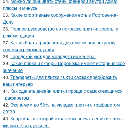
34.
Можно ли обшивать стены фанерой внутри дома:
плюсы и минусы
35.
Какие спортивные сооружения есть в Ростове-на-
Дону
36.
Полное руководство по покраске плитки: советы и
рекомендации
37.
Как выбрать трафареты для плитки под покраску:
советы и рекомендации
38.
Городской уют для молодого инженера.
39.
Какие парки и скверы Воронежа имеют историческое
значение
40.
Трафареты для плитки 10х10 см: как преобразить
ваш интерьер
41.
Как сделать дизайн плитки проще с самоклеющимся
трафаретом
42.
Экономим до 50% на укладке плитки с трафаретом
20*30
43.
Квартира, в которой отражены впечатления и стиль
жизни её владельцев.