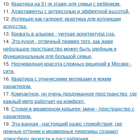
10.
Квартира на 51-м этаже для семьи с ребёнком.
11.
Апартаменты с антресолью и эффектной высотой.
12.
Интерьер как галерея: квартира для коллекции
искусства.
13.
Кровать в алькове - уютная архитектура сна.
14.
Эта кухня - отличный пример того, как даже
небольшое пространство может быть удобным и
функциональным для большой семьи.
15.
Неочевидная красота сложных решений в Москве -
сити.
16.
Квартира с этническими мотивами и ярким
характером.
17.
Компактное, но очень продуманное пространство, где
каждый метр работает на комфорт.
18.
Студия в мраморном карьере: мини - пространство с
характером.
19.
Эта ванная - настоящий оазис спокойствия, где
нежные оттенки и мраморные переливы создают
атмосферу легкости и расслабления.