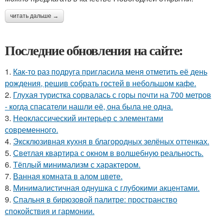
читать дальше →
Последние обновления на сайте:
1.
Как-то раз подруга пригласила меня отметить её день
рождения, решив собрать гостей в небольшом кафе.
2.
Глухая туристка сорвалась с горы почти на 700 метров
- когда спасатели нашли её, она была не одна.
3.
Неоклассический интерьер с элементами
современного.
4.
Эксклюзивная кухня в благородных зелёных оттенках.
5.
Светлая квартира с окном в волшебную реальность.
6.
Тёплый минимализм с характером.
7.
Ванная комната в алом цвете.
8.
Минималистичная однушка с глубокими акцентами.
9.
Спальня в бирюзовой палитре: пространство
спокойствия и гармонии.