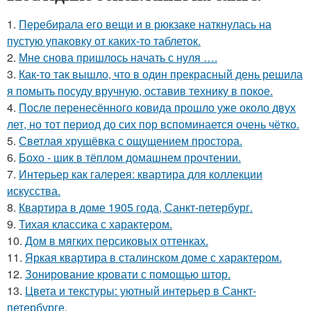
1.
Перебирала его вещи и в рюкзаке наткнулась на
пустую упаковку от каких-то таблеток.
2.
Мне снова пришлось начать с нуля ….
3.
Как-то так вышло, что в один прекрасный день решила
я помыть посуду вручную, оставив технику в покое.
4.
После перенесённого ковида прошло уже около двух
лет, но тот период до сих пор вспоминается очень чётко.
5.
Светлая хрущёвка с ощущением простора.
6.
Бохо - шик в тёплом домашнем прочтении.
7.
Интерьер как галерея: квартира для коллекции
искусства.
8.
Квартира в доме 1905 года, Санкт-петербург.
9.
Тихая классика с характером.
10.
Дом в мягких персиковых оттенках.
11.
Яркая квартира в сталинском доме с характером.
12.
Зонирование кровати с помощью штор.
13.
Цвета и текстуры: уютный интерьер в Санкт-
петербурге.