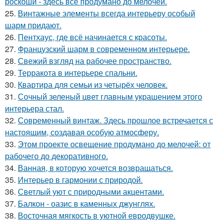
роскоши - здесь всё продумано до мелочей.
25.
Винтажные элементы всегда интерьеру особый
шарм придают.
26.
Пентхаус, где всё начинается с красоты.
27.
Французский шарм в современном интерьере.
28.
Свежий взгляд на рабочее пространство.
29.
Терракота в интерьере спальни.
30.
Квартира для семьи из четырёх человек.
31.
Сочный зеленый цвет главным украшением этого
интерьера стал.
32.
Современный винтаж. Здесь прошлое встречается с
настоящим, создавая особую атмосферу.
33.
Этом проекте освещение продумано до мелочей: от
рабочего до декоративного.
34.
Ванная, в которую хочется возвращаться.
35.
Интерьер в гармонии с природой.
36.
Светлый уют с природными акцентами.
37.
Балкон - оазис в каменных джунглях.
38.
Восточная мягкость в уютной евродвушке.