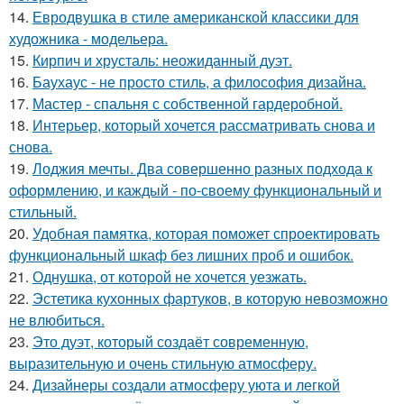
14.
Евродвушка в стиле американской классики для
художника - модельера.
15.
Кирпич и хрусталь: неожиданный дуэт.
16.
Баухаус - не просто стиль, а философия дизайна.
17.
Мастер - спальня с собственной гардеробной.
18.
Интерьер, который хочется рассматривать снова и
снова.
19.
Лоджия мечты. Два совершенно разных подхода к
оформлению, и каждый - по-своему функциональный и
стильный.
20.
Удобная памятка, которая поможет спроектировать
функциональный шкаф без лишних проб и ошибок.
21.
Однушка, от которой не хочется уезжать.
22.
Эстетика кухонных фартуков, в которую невозможно
не влюбиться.
23.
Это дуэт, который создаёт современную,
выразительную и очень стильную атмосферу.
24.
Дизайнеры создали атмосферу уюта и легкой