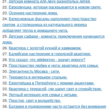
21.
Детская комната для двух разнополых детей.
22.
Евродвушка, которая раскрывается в новом свете.
23.
Осеннее настроение дома.
24.
Белоснежные фасады наполняют пространство
светом, а столешница из натурального дерева
добавляет тепла и домашнего уюта.
25.
Детская сафари - комната: приключения начинаются
дома.
26.
Квартира с золотой кухней и хаммамом.
27.
Балийское настроение в городской квартире.
28.
Кто сказал, что эффектно - значит дорого?
29.
Пространство любви и уюта: квартира для семьи.
30.
Элегантность Москва - сити.
31.
Терракота в интерьере спальни.
32.
Евротрёшка в Петербурге с яркими акцентами.
33.
Квартира с террасой, где царит свет и спокойствие.
34.
Уютный интерьер для семьи с детьми.
35.
Простор, свет и волшебство.
36.
Батареи и подоконники часто остаются без внимания