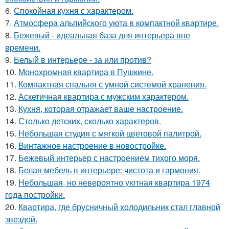
6.
Спокойная кухня с характером.
7.
Атмосфера альпийского уюта в компактной квартире.
8.
Бежевый - идеальная база для интерьера вне
времени.
9.
Белый в интерьере - за или против?
10.
Монохромная квартира в Пушкине.
11.
Компактная спальня с умной системой хранения.
12.
Аскетичная квартира с мужским характером.
13.
Кухня, которая отражает ваше настроение.
14.
Столько детских, сколько характеров.
15.
Небольшая студия с мягкой цветовой палитрой.
16.
Винтажное настроение в новостройке.
17.
Бежевый интерьер с настроением тихого моря.
18.
Белая мебель в интерьере: чистота и гармония.
19.
Небольшая, но невероятно уютная квартира 1974
года постройки.
20.
Квартира, где брусничный холодильник стал главной
звездой.