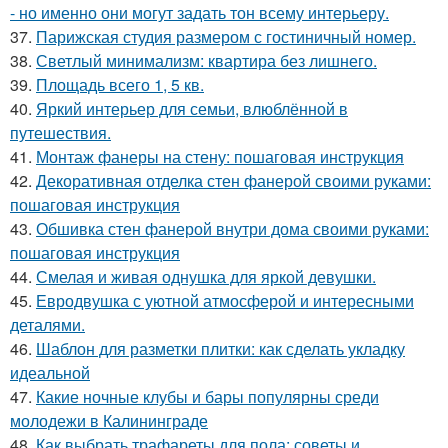
- но именно они могут задать тон всему интерьеру.
37.
Парижская студия размером с гостиничный номер.
38.
Светлый минимализм: квартира без лишнего.
39.
Площадь всего 1, 5 кв.
40.
Яркий интерьер для семьи, влюблённой в
путешествия.
41.
Монтаж фанеры на стену: пошаговая инструкция
42.
Декоративная отделка стен фанерой своими руками:
пошаговая инструкция
43.
Обшивка стен фанерой внутри дома своими руками:
пошаговая инструкция
44.
Смелая и живая однушка для яркой девушки.
45.
Евродвушка с уютной атмосферой и интересными
деталями.
46.
Шаблон для разметки плитки: как сделать укладку
идеальной
47.
Какие ночные клубы и бары популярны среди
молодежи в Калининграде
48.
Как выбрать трафареты для пола: советы и