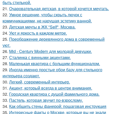
быть стильной.
21.
Очаровательная детская, в которой хочется мечтать.
22.
Умное решение, чтобы скрыть лючок с
коммуникациями, не нарушая эстетику ванной.
23.
Детская мечты в ЖК "Self", Москва.
24.
Уют и яркость в каждом метре.
25.
Преображение деревянного дома в современный
уют.
26.
Mid - Century Modern для молодой девушки.
27.
Сталинка с винными акцентами.
28.
Маленькая квартира с большим функционалом.
29.
Иногда именно простые обои базу для стильного
интерьера создают.
30.
Легкий, современный интерьер.
31.
Акцент, который всегда в центре внимания.
32.
Городская квартира с душой фамильного дома.
33.
Пастель, которая звучит по-взрослому.
34.
Как обшить стены фанерой: пошаговая инструкция
35.
Интересные факты о Москве, которые вы не знали