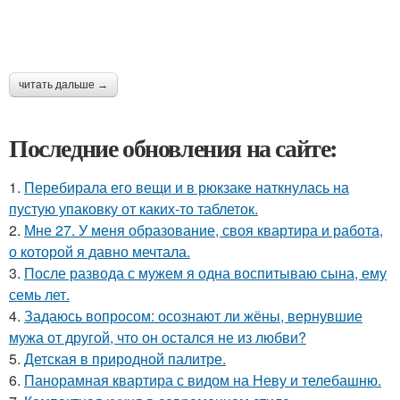
читать дальше →
Последние обновления на сайте:
1.
Перебирала его вещи и в рюкзаке наткнулась на
пустую упаковку от каких-то таблеток.
2.
Мне 27. У меня образование, своя квартира и работа,
о которой я давно мечтала.
3.
После развода с мужем я одна воспитываю сына, ему
семь лет.
4.
Задаюсь вопросом: осознают ли жёны, вернувшие
мужа от другой, что он остался не из любви?
5.
Детская в природной палитре.
6.
Панорамная квартира с видом на Неву и телебашню.