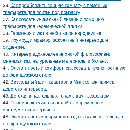
36.
Как преобразить ванную комнату с помощью
трафарета для плитки под покраску
37.
Как создать уникальный дизайн с помощью
трафарета для керамической плитки
38.
Гармония и уют в небольшой евродвушке.
39.
Изумруд и мрамор: эффектный интерьер для
студентки.
40.
Интерьер вдохновлён японской философией:
минимализм, натуральные материалы и баланс.
41.
Элегантность и комфорт: как создать кухню-гостиную
во французском стиле
42.
Визуальный шик: квартира в Минске как пример
дорогого интерьера.
43.
Детская в пастельных тонах с вау - эффектом.
44.
Планировка участка онлайн: современные
инструменты и сервисы
45.
Элегантность и шарм: как создать кухню и столовую
во французском стиле