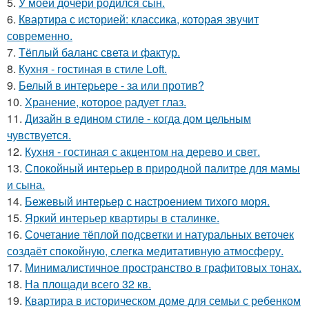
5.
У моей дочери родился сын.
6.
Квартира с историей: классика, которая звучит
современно.
7.
Тёплый баланс света и фактур.
8.
Кухня - гостиная в стиле Loft.
9.
Белый в интерьере - за или против?
10.
Хранение, которое радует глаз.
11.
Дизайн в едином стиле - когда дом цельным
чувствуется.
12.
Кухня - гостиная с акцентом на дерево и свет.
13.
Спокойный интерьер в природной палитре для мамы
и сына.
14.
Бежевый интерьер с настроением тихого моря.
15.
Яркий интерьер квартиры в сталинке.
16.
Сочетание тёплой подсветки и натуральных веточек
создаёт спокойную, слегка медитативную атмосферу.
17.
Минималистичное пространство в графитовых тонах.
18.
На площади всего 32 кв.
19.
Квартира в историческом доме для семьи с ребенком