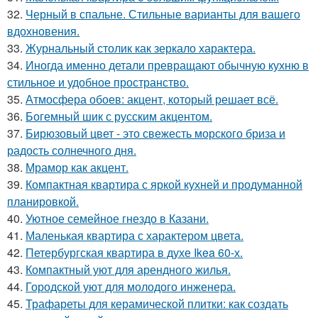
32.
Черный в спальне. Стильные варианты для вашего
вдохновения.
33.
Журнальный столик как зеркало характера.
34.
Иногда именно детали превращают обычную кухню в
стильное и удобное пространство.
35.
Атмосфера обоев: акцент, который решает всё.
36.
Богемный шик с русским акцентом.
37.
Бирюзовый цвет - это свежесть морского бриза и
радость солнечного дня.
38.
Мрамор как акцент.
39.
Компактная квартира с яркой кухней и продуманной
планировкой.
40.
Уютное семейное гнездо в Казани.
41.
Маленькая квартира с характером цвета.
42.
Петербургская квартира в духе Ikea 60-х.
43.
Компактный уют для арендного жилья.
44.
Городской уют для молодого инженера.
45.
Трафареты для керамической плитки: как создать