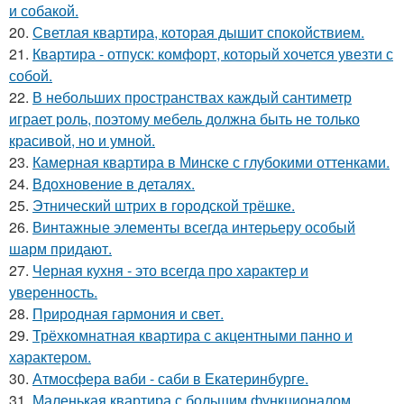
и собакой.
20.
Светлая квартира, которая дышит спокойствием.
21.
Квартира - отпуск: комфорт, который хочется увезти с
собой.
22.
В небольших пространствах каждый сантиметр
играет роль, поэтому мебель должна быть не только
красивой, но и умной.
23.
Камерная квартира в Минске с глубокими оттенками.
24.
Вдохновение в деталях.
25.
Этнический штрих в городской трёшке.
26.
Винтажные элементы всегда интерьеру особый
шарм придают.
27.
Черная кухня - это всегда про характер и
уверенность.
28.
Природная гармония и свет.
29.
Трёхкомнатная квартира с акцентными панно и
характером.
30.
Атмосфера ваби - саби в Екатеринбурге.
31.
Маленькая квартира с большим функционалом.