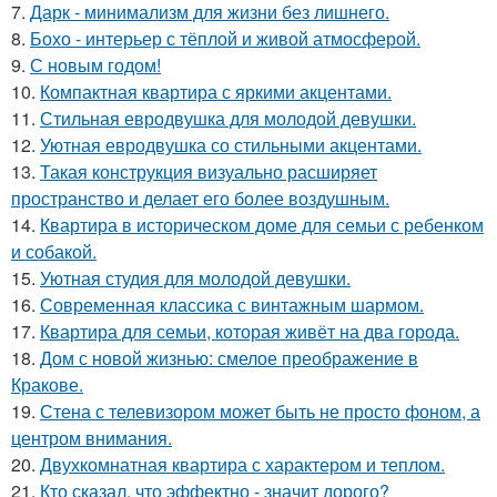
7.
Дарк - минимализм для жизни без лишнего.
8.
Бохо - интерьер с тёплой и живой атмосферой.
9.
С новым годом!
10.
Компактная квартира с яркими акцентами.
11.
Стильная евродвушка для молодой девушки.
12.
Уютная евродвушка со стильными акцентами.
13.
Такая конструкция визуально расширяет
пространство и делает его более воздушным.
14.
Квартира в историческом доме для семьи с ребенком
и собакой.
15.
Уютная студия для молодой девушки.
16.
Современная классика с винтажным шармом.
17.
Квартира для семьи, которая живёт на два города.
18.
Дом с новой жизнью: смелое преображение в
Кракове.
19.
Стена с телевизором может быть не просто фоном, а
центром внимания.
20.
Двухкомнатная квартира с характером и теплом.
21.
Кто сказал, что эффектно - значит дорого?