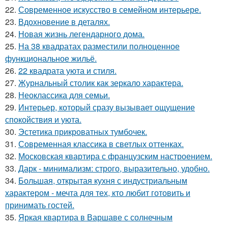
22.
Современное искусство в семейном интерьере.
23.
Вдохновение в деталях.
24.
Новая жизнь легендарного дома.
25.
На 38 квадратах разместили полноценное
функциональное жильё.
26.
22 квадрата уюта и стиля.
27.
Журнальный столик как зеркало характера.
28.
Неоклассика для семьи.
29.
Интерьер, который сразу вызывает ощущение
спокойствия и уюта.
30.
Эстетика прикроватных тумбочек.
31.
Современная классика в светлых оттенках.
32.
Московская квартира с французским настроением.
33.
Дарк - минимализм: строго, выразительно, удобно.
34.
Большая, открытая кухня с индустриальным
характером - мечта для тех, кто любит готовить и
принимать гостей.
35.
Яркая квартира в Варшаве с солнечным